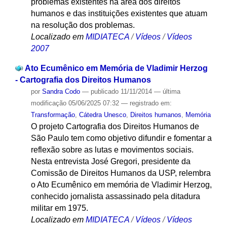
problemas existentes na área dos direitos
humanos e das instituições existentes que atuam
na resolução dos problemas.
Localizado em
MIDIATECA
/
Vídeos
/
Vídeos
2007
Ato Ecumênico em Memória de Vladimir Herzog
- Cartografia dos Direitos Humanos
por
Sandra Codo
—
publicado
11/11/2014
—
última
modificação
05/06/2025 07:32
— registrado em:
Transformação
,
Cátedra Unesco
,
Direitos humanos
,
Memória
O projeto Cartografia dos Direitos Humanos de
São Paulo tem como objetivo difundir e fomentar a
reflexão sobre as lutas e movimentos sociais.
Nesta entrevista José Gregori, presidente da
Comissão de Direitos Humanos da USP, relembra
o Ato Ecumênico em memória de Vladimir Herzog,
conhecido jornalista assassinado pela ditadura
militar em 1975.
Localizado em
MIDIATECA
/
Vídeos
/
Vídeos