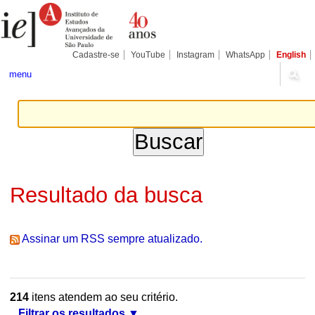
Ir
Ferramentas
Seções
para
Pessoais
o
conteúdo.
|
Cadastre-se
YouTube
Instagram
WhatsApp
English
Ir
para
menu
a
navegação
Resultado da busca
Assinar um RSS sempre atualizado.
214
itens atendem ao seu critério.
Filtrar os resultados