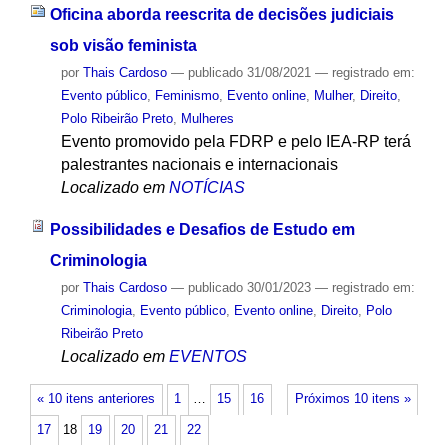
Oficina aborda reescrita de decisões judiciais
sob visão feminista
por
Thais Cardoso
—
publicado
31/08/2021
— registrado em:
Evento público
,
Feminismo
,
Evento online
,
Mulher
,
Direito
,
Polo Ribeirão Preto
,
Mulheres
Evento promovido pela FDRP e pelo IEA-RP terá
palestrantes nacionais e internacionais
Localizado em
NOTÍCIAS
Possibilidades e Desafios de Estudo em
Criminologia
por
Thais Cardoso
—
publicado
30/01/2023
— registrado em:
Criminologia
,
Evento público
,
Evento online
,
Direito
,
Polo
Ribeirão Preto
Localizado em
EVENTOS
« 10 itens anteriores
1
…
15
16
Próximos 10 itens »
17
18
19
20
21
22