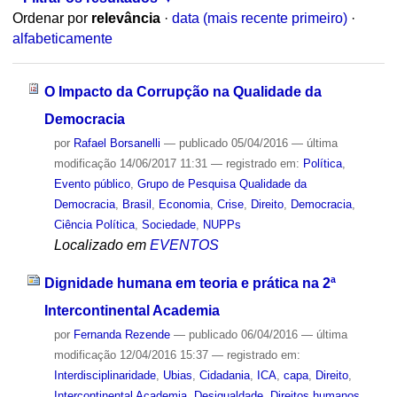
Ordenar por
relevância
·
data (mais recente primeiro)
·
alfabeticamente
O Impacto da Corrupção na Qualidade da
Democracia
por
Rafael Borsanelli
—
publicado
05/04/2016
—
última
modificação
14/06/2017 11:31
— registrado em:
Política
,
Evento público
,
Grupo de Pesquisa Qualidade da
Democracia
,
Brasil
,
Economia
,
Crise
,
Direito
,
Democracia
,
Ciência Política
,
Sociedade
,
NUPPs
Localizado em
EVENTOS
Dignidade humana em teoria e prática na 2ª
Intercontinental Academia
por
Fernanda Rezende
—
publicado
06/04/2016
—
última
modificação
12/04/2016 15:37
— registrado em:
Interdisciplinaridade
,
Ubias
,
Cidadania
,
ICA
,
capa
,
Direito
,
Intercontinental Academia
,
Desigualdade
,
Direitos humanos