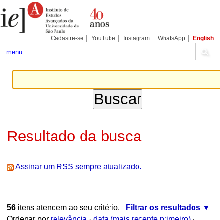
Ir
Ferramentas
Seções
para
Pessoais
o
conteúdo.
|
Cadastre-se
YouTube
Instagram
WhatsApp
English
Ir
para
menu
a
navegação
Resultado da busca
Assinar um RSS sempre atualizado.
56
itens atendem ao seu critério.
Filtrar os resultados
Ordenar por
relevância
·
data (mais recente primeiro)
·