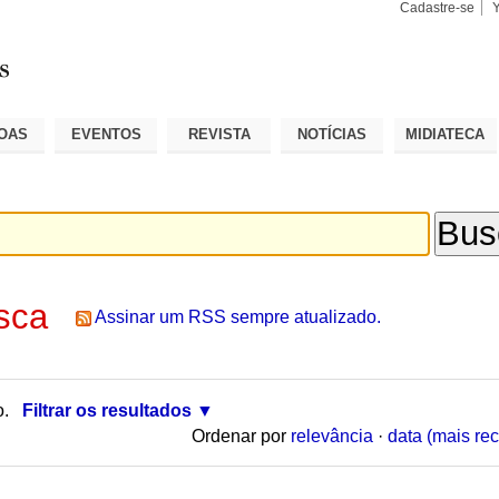
Cadastre-se
Busca
Busca
Avançad
OAS
EVENTOS
REVISTA
NOTÍCIAS
MIDIATECA
sca
Assinar um RSS sempre atualizado.
o.
Filtrar os resultados
Ordenar por
relevância
·
data (mais rec