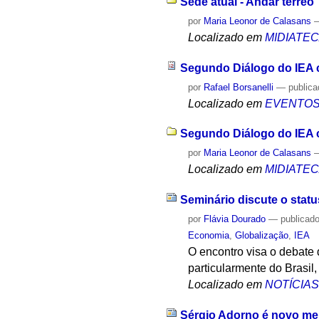
Sede atual - Andar térreo
por
Maria Leonor de Calasans
Localizado em
MIDIATE
Segundo Diálogo do IEA c
por
Rafael Borsanelli
—
public
Localizado em
EVENTO
Segundo Diálogo do IEA c
por
Maria Leonor de Calasans
Localizado em
MIDIATE
Seminário discute o stat
por
Flávia Dourado
—
publicad
Economia
,
Globalização
,
IEA
O encontro visa o debate
particularmente do Brasil,
Localizado em
NOTÍCIA
Sérgio Adorno é novo me