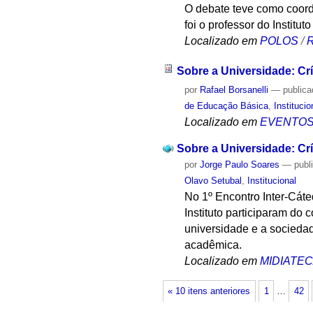
O debate teve como coord
foi o professor do Instit
Localizado em
POLOS
/
R
Sobre a Universidade: Cr
por
Rafael Borsanelli
—
public
de Educação Básica
,
Institucio
Localizado em
EVENTO
Sobre a Universidade: Cr
por
Jorge Paulo Soares
—
publ
Olavo Setubal
,
Institucional
No 1º Encontro Inter-Cáte
Instituto participaram do
universidade e a socieda
acadêmica.
Localizado em
MIDIATE
« 10 itens anteriores
1
…
42