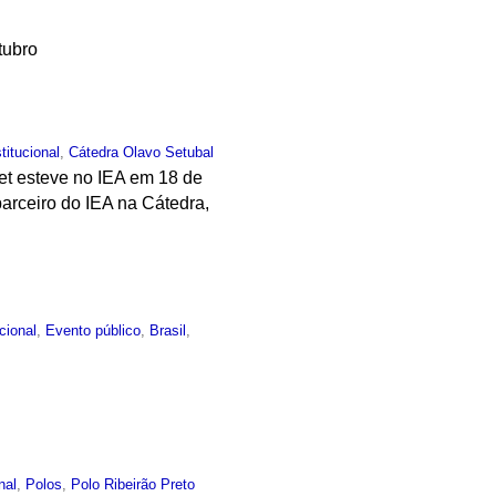
tubro
stitucional
,
Cátedra Olavo Setubal
net esteve no IEA em 18 de
parceiro do IEA na Cátedra,
ucional
,
Evento público
,
Brasil
,
nal
,
Polos
,
Polo Ribeirão Preto