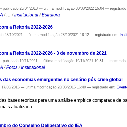
—
publicado
25/04/2018
—
última modificação
30/08/2022 15:04
— registrad
CA
/
…
/
Institucional
/
Estrutura
om a Reitoria 2022-2026
ado
25/10/2021
—
última modificação
28/10/2021 18:12
— registrado em:
Inst
S
om a Reitoria 2022-2026 - 3 de novembro de 2021
—
publicado
19/11/2021
—
última modificação
19/11/2021 10:31
— registrado
CA
/
Fotos
/
Institucional
us das economias emergentes no cenário pós-crise global
o
17/03/2015
—
última modificação
20/03/2015 16:40
— registrado em:
Event
 das bases teóricas para uma análise empírica comparada de p
 mais atualizada.
S
mbro do Conselho Deliberativo do IEA