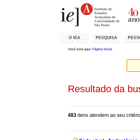
Ir
Ferramentas
Seções
para
Pessoais
o
conteúdo.
|
Ir
para
a
O IEA
PESQUISA
PESS
navegação
Você está aqui:
Página Inicial
Resultado da bu
483
itens atendem ao seu critéri