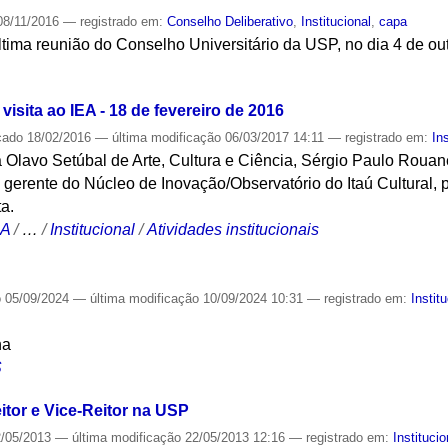
8/11/2016
— registrado em:
Conselho Deliberativo
,
Institucional
,
capa
tima reunião do Conselho Universitário da USP, no dia 4 de ou
S
isita ao IEA - 18 de fevereiro de 2016
cado
18/02/2016
—
última modificação
06/03/2017 14:11
— registrado em:
In
ra Olavo Setúbal de Arte, Cultura e Ciência, Sérgio Paulo Roua
, gerente do Núcleo de Inovação/Observatório do Itaú Cultural, 
ta.
CA
/
…
/
Institucional
/
Atividades institucionais
o
05/09/2024
—
última modificação
10/09/2024 10:31
— registrado em:
Instit
na
S
itor e Vice-Reitor na USP
/05/2013
—
última modificação
22/05/2013 12:16
— registrado em:
Institucio