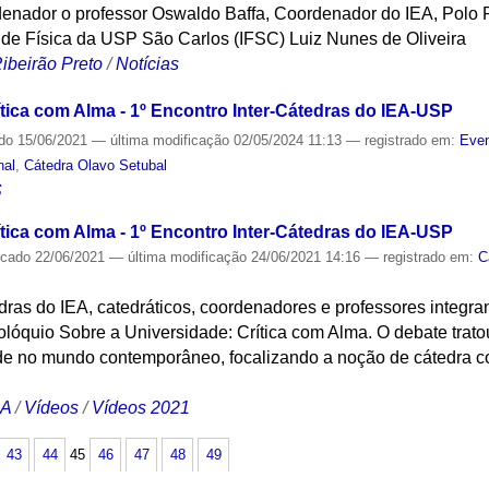
enador o professor Oswaldo Baffa, Coordenador do IEA, Polo Ri
uto de Física da USP São Carlos (IFSC) Luiz Nunes de Oliveira
ibeirão Preto
/
Notícias
ítica com Alma - 1º Encontro Inter-Cátedras do IEA-USP
ado
15/06/2021
—
última modificação
02/05/2024 11:13
— registrado em:
Even
nal
,
Cátedra Olavo Setubal
S
ítica com Alma - 1º Encontro Inter-Cátedras do IEA-USP
icado
22/06/2021
—
última modificação
24/06/2021 14:16
— registrado em:
C
dras do IEA, catedráticos, coordenadores e professores integra
 colóquio Sobre a Universidade: Crítica com Alma. O debate trato
de no mundo contemporâneo, focalizando a noção de cátedra co
CA
/
Vídeos
/
Vídeos 2021
43
44
45
46
47
48
49