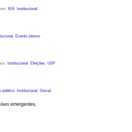
o em:
IEA
,
Institucional
itucional
,
Evento interno
 em:
Institucional
,
Eleições
,
USP
o público
,
Institucional
,
Glocal
,
aíses emergentes,