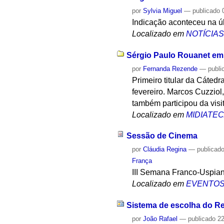
por
Sylvia Miguel
—
publicado
0
Indicação aconteceu na úl
Localizado em
NOTÍCIA
Sérgio Paulo Rouanet em v
por
Fernanda Rezende
—
publi
Primeiro titular da Cáted
fevereiro. Marcos Cuzziol
também participou da visi
Localizado em
MIDIATE
Sessão de Cinema
por
Cláudia Regina
—
publicad
França
III Semana Franco-Uspia
Localizado em
EVENTO
Sistema de escolha do Re
por
João Rafael
—
publicado
22