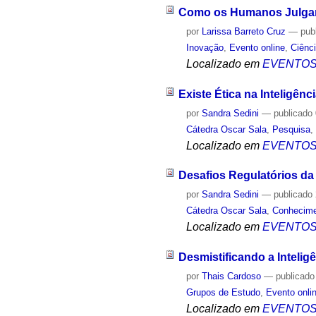
Como os Humanos Julga
por
Larissa Barreto Cruz
—
pub
Inovação
,
Evento online
,
Ciênc
Localizado em
EVENTO
Existe Ética na Inteligência
por
Sandra Sedini
—
publicado
Cátedra Oscar Sala
,
Pesquisa
Localizado em
EVENTO
Desafios Regulatórios da I
por
Sandra Sedini
—
publicado
Cátedra Oscar Sala
,
Conhecim
Localizado em
EVENTO
Desmistificando a Intelig
por
Thais Cardoso
—
publicado
Grupos de Estudo
,
Evento onli
Localizado em
EVENTO