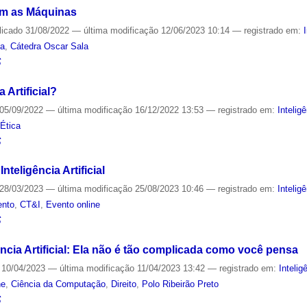
m as Máquinas
licado
31/08/2022
—
última modificação
12/06/2023 10:14
— registrado em:
ia
,
Cátedra Oscar Sala
S
 Artificial?
05/09/2022
—
última modificação
16/12/2022 13:53
— registrado em:
Inteligê
,
Ética
S
nteligência Artificial
28/03/2023
—
última modificação
25/08/2023 10:46
— registrado em:
Inteligê
ento
,
CT&I
,
Evento online
S
ência Artificial: Ela não é tão complicada como você pensa
10/04/2023
—
última modificação
11/04/2023 13:42
— registrado em:
Inteligê
ne
,
Ciência da Computação
,
Direito
,
Polo Ribeirão Preto
S