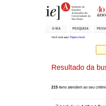
Ir
Ferramentas
Seções
para
Pessoais
o
conteúdo.
|
Ir
para
a
O IEA
PESQUISA
PESS
navegação
Você está aqui:
Página Inicial
Resultado da bu
215
itens atendem ao seu critéri