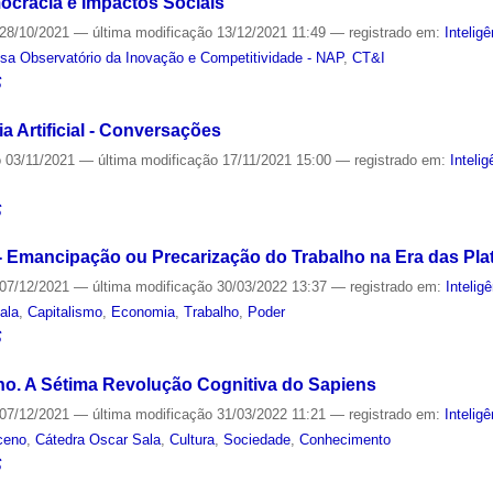
emocracia e Impactos Sociais
28/10/2021
—
última modificação
13/12/2021 11:49
— registrado em:
Inteligê
sa Observatório da Inovação e Competitividade - NAP
,
CT&I
S
a Artificial - Conversações
o
03/11/2021
—
última modificação
17/11/2021 15:00
— registrado em:
Intelig
S
- Emancipação ou Precarização do Trabalho na Era das Pl
07/12/2021
—
última modificação
30/03/2022 13:37
— registrado em:
Inteligê
ala
,
Capitalismo
,
Economia
,
Trabalho
,
Poder
S
o. A Sétima Revolução Cognitiva do Sapiens
07/12/2021
—
última modificação
31/03/2022 11:21
— registrado em:
Inteligê
ceno
,
Cátedra Oscar Sala
,
Cultura
,
Sociedade
,
Conhecimento
S