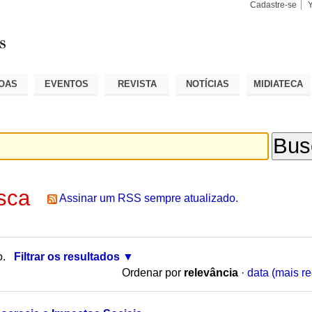
Cadastre-se
Busca
Busca
Avançad
OAS
EVENTOS
REVISTA
NOTÍCIAS
MIDIATECA
sca
Assinar um RSS sempre atualizado.
o.
Filtrar os resultados
Ordenar por
relevância
·
data (mais re