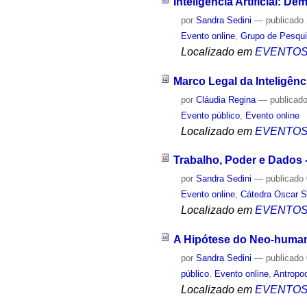
Inteligência Artificial: D
por
Sandra Sedini
—
publicado
Evento online
,
Grupo de Pesqui
Localizado em
EVENTO
Marco Legal da Inteligênci
por
Cláudia Regina
—
publicad
Evento público
,
Evento online
Localizado em
EVENTO
Trabalho, Poder e Dados 
por
Sandra Sedini
—
publicado
Evento online
,
Cátedra Oscar S
Localizado em
EVENTO
A Hipótese do Neo-human
por
Sandra Sedini
—
publicado
público
,
Evento online
,
Antropo
Localizado em
EVENTO