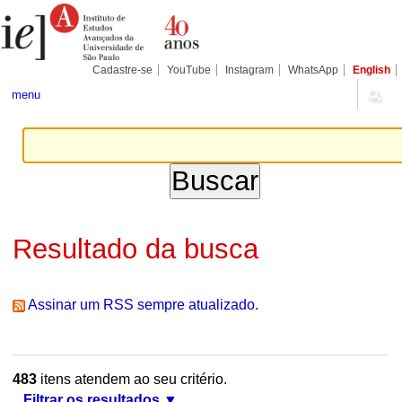
Ir
Ferramentas
Seções
para
Pessoais
o
conteúdo.
|
Cadastre-se
YouTube
Instagram
WhatsApp
English
Ir
para
menu
a
navegação
Resultado da busca
Assinar um RSS sempre atualizado.
483
itens atendem ao seu critério.
Filtrar os resultados