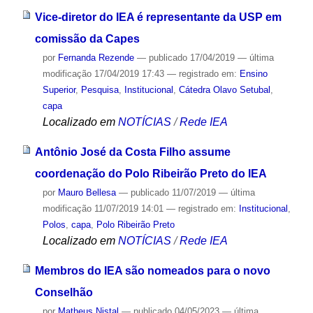
Vice-diretor do IEA é representante da USP em
comissão da Capes
por
Fernanda Rezende
—
publicado
17/04/2019
—
última
modificação
17/04/2019 17:43
— registrado em:
Ensino
Superior
,
Pesquisa
,
Institucional
,
Cátedra Olavo Setubal
,
capa
Localizado em
NOTÍCIAS
/
Rede IEA
Antônio José da Costa Filho assume
coordenação do Polo Ribeirão Preto do IEA
por
Mauro Bellesa
—
publicado
11/07/2019
—
última
modificação
11/07/2019 14:01
— registrado em:
Institucional
,
Polos
,
capa
,
Polo Ribeirão Preto
Localizado em
NOTÍCIAS
/
Rede IEA
Membros do IEA são nomeados para o novo
Conselhão
por
Matheus Nistal
—
publicado
04/05/2023
—
última