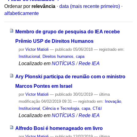
Ordenar por
relevância
·
data (mais recente primeiro)
·
alfabeticamente
Membro de grupo de pesquisa do IEA recebe
Prêmio USP de Direitos Humanos
por
Victor Matioli
—
publicado
05/06/2018
— registrado em:
Institucional
,
Direitos humanos
,
capa
Localizado em
NOTÍCIAS
/
Rede IEA
Ary Plonski participa de reunião com o ministro
Marcos Pontes em Israel
por
Victor Matioli
—
publicado
30/01/2019
—
última
modificação
04/02/2019 09:31
— registrado em:
Inovação
,
Institucional
,
Ciência e Tecnologia
,
capa
,
CT&I
Localizado em
NOTÍCIAS
/
Rede IEA
Alfredo Bosi é homenageado em livro
por
Victor Matioli
—
publicado
12/02/2019
—
última