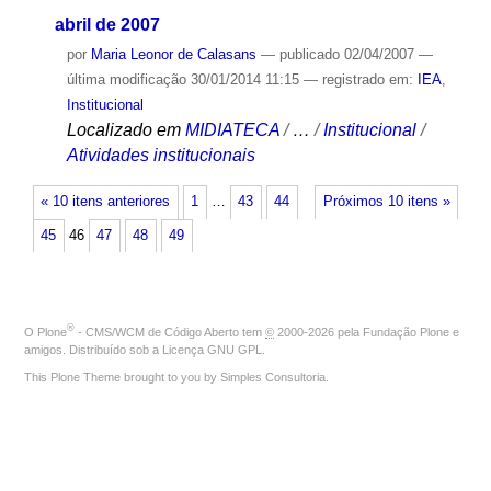
abril de 2007
por
Maria Leonor de Calasans
—
publicado
02/04/2007
—
última modificação
30/01/2014 11:15
— registrado em:
IEA
,
Institucional
Localizado em
MIDIATECA
/
…
/
Institucional
/
Atividades institucionais
« 10 itens anteriores
1
…
43
44
Próximos 10 itens »
45
46
47
48
49
®
O
Plone
- CMS/WCM de Código Aberto
tem
©
2000-2026 pela
Fundação Plone
e
amigos. Distribuído sob a
Licença GNU GPL
.
This Plone Theme brought to you by
Simples Consultoria
.