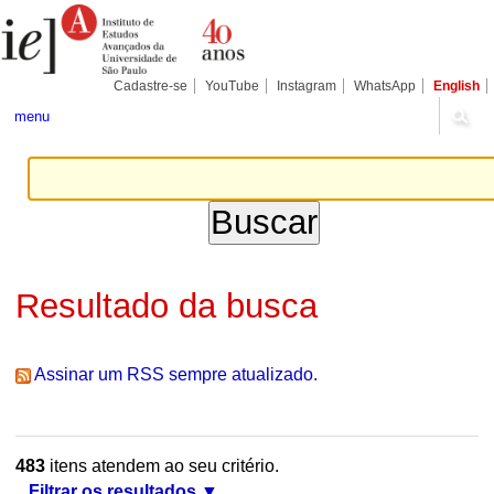
Ir
Ferramentas
Seções
para
Pessoais
o
conteúdo.
|
Cadastre-se
YouTube
Instagram
WhatsApp
English
Ir
para
menu
a
navegação
Resultado da busca
Assinar um RSS sempre atualizado.
483
itens atendem ao seu critério.
Filtrar os resultados