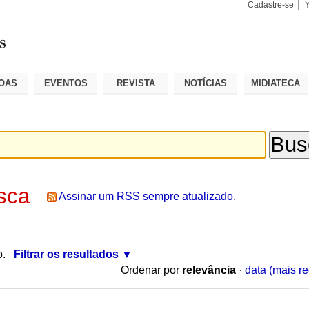
Cadastre-se
Busca
Busca
Avançad
OAS
EVENTOS
REVISTA
NOTÍCIAS
MIDIATECA
sca
Assinar um RSS sempre atualizado.
o.
Filtrar os resultados
Ordenar por
relevância
·
data (mais re