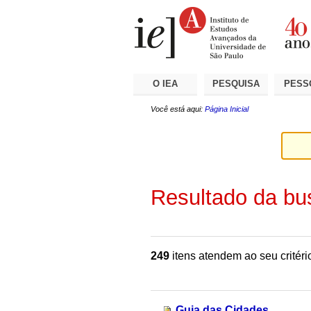
Ir
Ferramentas
Seções
para
Pessoais
o
conteúdo.
|
Ir
para
a
O IEA
PESQUISA
PESS
navegação
Você está aqui:
Página Inicial
Resultado da bu
249
itens atendem ao seu critéri
Guia das Cidades