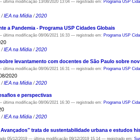
—
última modificação
13/08/2020 13:04
— registrado em:
Programa USP Cida
S
/
IEA na Mídia
/
2020
te a Pandemia - Programa USP Cidades Globais
—
última modificação
08/06/2021 16:33
— registrado em:
Programa USP Cida
020
S
/
IEA na Mídia
/
2020
sobre levantamento com docentes de São Paulo sobre nova
—
última modificação
08/06/2021 16:31
— registrado em:
Programa USP Cida
08/2020
S
/
IEA na Mídia
/
2020
safios e perspectivas
—
última modificação
08/06/2021 16:30
— registrado em:
Programa USP Cida
20
S
/
IEA na Mídia
/
2020
Avançados” trata de sustentabilidade urbana e estudos his
cado
05/12/2019
—
última modificação
09/12/2019 15:14
— registrado em:
Sus