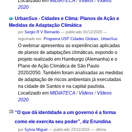
Localizado em
MIDIATECA
/
Vídeos
/
Vídeos
2020
UrbanSus - Cidades e Clima: Planos de Ação e
Medidas de Adaptação Climática
por
Sergio R V Bernardo
—
publicado
01/12/2020
—
registrado em:
Programa USP Cidades Globais
,
UrbanSus
O webinar apresentou as experiências aplicadas
de planos de adaptações climáticas, expondo o
projeto realizado em Hamburgo (Alemanha) e o
Plano de Ação Climática de São Paulo
2020/2050. Também foram analisadas as medidas
de adaptação de riscos ambientais já executadas
na cidade de Santos e na capital paulista.
Localizado em
MIDIATECA
/
Vídeos
/
Vídeos
2020
“O que dá identidade a um governo é a forma
como ele exercita seu poder”, diz Erundina
por
Sylvia Miguel
—
publicado
23/11/2016
—
última