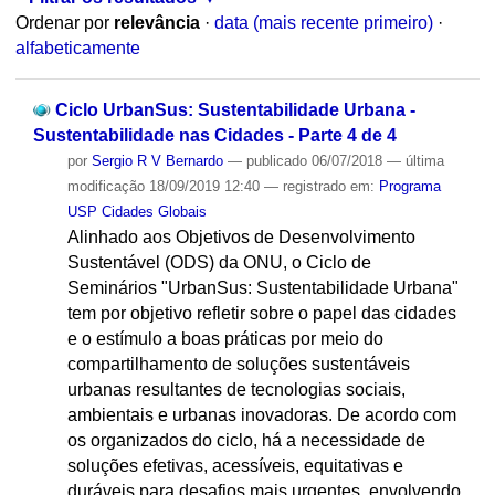
Ordenar por
relevância
·
data (mais recente primeiro)
·
alfabeticamente
Ciclo UrbanSus: Sustentabilidade Urbana -
Sustentabilidade nas Cidades - Parte 4 de 4
por
Sergio R V Bernardo
—
publicado
06/07/2018
—
última
modificação
18/09/2019 12:40
— registrado em:
Programa
USP Cidades Globais
Alinhado aos Objetivos de Desenvolvimento
Sustentável (ODS) da ONU, o Ciclo de
Seminários "UrbanSus: Sustentabilidade Urbana"
tem por objetivo refletir sobre o papel das cidades
e o estímulo a boas práticas por meio do
compartilhamento de soluções sustentáveis
urbanas resultantes de tecnologias sociais,
ambientais e urbanas inovadoras. De acordo com
os organizados do ciclo, há a necessidade de
soluções efetivas, acessíveis, equitativas e
duráveis para desafios mais urgentes, envolvendo