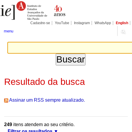
Ir
Ferramentas
Seções
para
Pessoais
o
conteúdo.
|
Cadastre-se
YouTube
Instagram
WhatsApp
English
Ir
para
menu
a
navegação
Resultado da busca
Assinar um RSS sempre atualizado.
249
itens atendem ao seu critério.
Filtrar os resultados