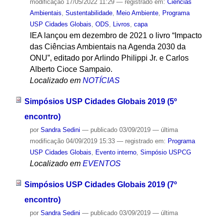
modificação
17/05/2022 11:29
— registrado em:
Ciências
Ambientais
,
Sustentabilidade
,
Meio Ambiente
,
Programa
USP Cidades Globais
,
ODS
,
Livros
,
capa
IEA lançou em dezembro de 2021 o livro “Impacto
das Ciências Ambientais na Agenda 2030 da
ONU”, editado por Arlindo Philippi Jr. e Carlos
Alberto Cioce Sampaio.
Localizado em
NOTÍCIAS
Simpósios USP Cidades Globais 2019 (5º
encontro)
por
Sandra Sedini
—
publicado
03/09/2019
—
última
modificação
04/09/2019 15:33
— registrado em:
Programa
USP Cidades Globais
,
Evento interno
,
Simpósio USPCG
Localizado em
EVENTOS
Simpósios USP Cidades Globais 2019 (7º
encontro)
por
Sandra Sedini
—
publicado
03/09/2019
—
última