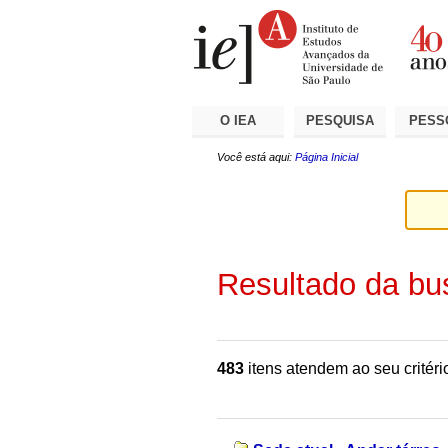
Ir
Ferramentas
Seções
para
Pessoais
o
conteúdo.
|
Ir
para
a
O IEA
PESQUISA
PESS
navegação
Você está aqui:
Página Inicial
Resultado da bu
483
itens atendem ao seu critéri