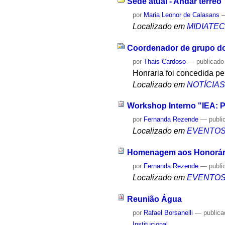
Sede atual - Andar térreo
por
Maria Leonor de Calasans
Localizado em
MIDIATE
Coordenador de grupo do 
por
Thais Cardoso
—
publicado
Honraria foi concedida p
Localizado em
NOTÍCIA
Workshop Interno "IEA: P
por
Fernanda Rezende
—
publi
Localizado em
EVENTO
Homenagem aos Honorári
por
Fernanda Rezende
—
publi
Localizado em
EVENTO
Reunião Água
por
Rafael Borsanelli
—
public
Institucional