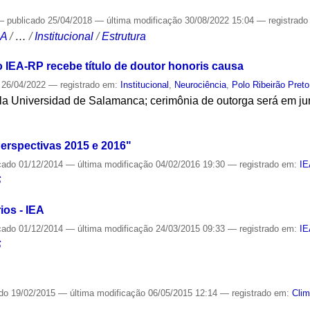
—
publicado
25/04/2018
—
última modificação
30/08/2022 15:04
— registrad
CA
/
…
/
Institucional
/
Estrutura
IEA-RP recebe título de doutor honoris causa
26/04/2022
— registrado em:
Institucional
,
Neurociência
,
Polo Ribeirão Preto
ela Universidad de Salamanca; cerimônia de outorga será em j
S
erspectivas 2015 e 2016"
cado
01/12/2014
—
última modificação
04/02/2016 19:30
— registrado em:
I
S
os - IEA
cado
01/12/2014
—
última modificação
24/03/2015 09:33
— registrado em:
I
S
ado
19/02/2015
—
última modificação
06/05/2015 12:14
— registrado em:
Cli