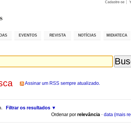
Cadastre-se
Busca
Busca
Avançad
OAS
EVENTOS
REVISTA
NOTÍCIAS
MIDIATECA
sca
Assinar um RSS sempre atualizado.
o.
Filtrar os resultados
Ordenar por
relevância
·
data (mais re