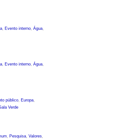
ma
,
Evento interno
,
Água
,
ma
,
Evento interno
,
Água
,
to público
,
Europa
,
Sala Verde
mum
,
Pesquisa
,
Valores
,