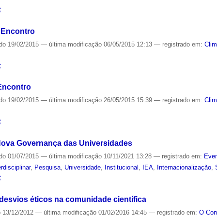
S
 Encontro
ado
19/02/2015
—
última modificação
06/05/2015 12:13
— registrado em:
Cli
S
Encontro
ado
19/02/2015
—
última modificação
26/05/2015 15:39
— registrado em:
Cli
S
a Nova Governança das Universidades
ado
01/07/2015
—
última modificação
10/11/2021 13:28
— registrado em:
Even
erdisciplinar
,
Pesquisa
,
Universidade
,
Institucional
,
IEA
,
Internacionalização
,
S
esvios éticos na comunidade científica
o
13/12/2012
—
última modificação
01/02/2016 14:45
— registrado em:
O Co