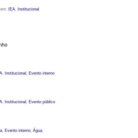
o em:
IEA
,
Institucional
unho
EA
,
Institucional
,
Evento interno
EA
,
Institucional
,
Evento público
ma
,
Evento interno
,
Água
,