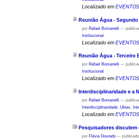
Localizado em
EVENTO
Reunião Água - Segundo
por
Rafael Borsanelli
—
public
Institucional
Localizado em
EVENTO
Reunião Água - Terceiro 
por
Rafael Borsanelli
—
public
Institucional
Localizado em
EVENTO
Interdisciplinaridade e 
por
Rafael Borsanelli
—
public
Interdisciplinaridade
,
Ubias
,
Int
Localizado em
EVENTO
Pesquisadores discutem d
por
Flávia Dourado
—
publicad