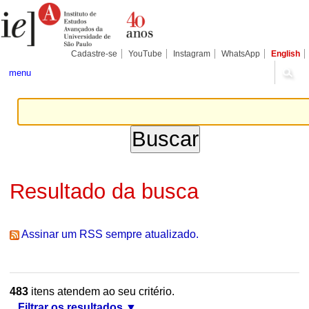
Ir
Ferramentas
Seções
para
Pessoais
o
conteúdo.
|
Cadastre-se
YouTube
Instagram
WhatsApp
English
Ir
para
menu
a
navegação
Resultado da busca
Assinar um RSS sempre atualizado.
483
itens atendem ao seu critério.
Filtrar os resultados