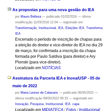
As propostas para uma nova gestão do IEA
por
Mauro Bellesa
—
publicado
01/02/2016
—
última
modificação
11/03/2016 12:04
— registrado em:
Transformação
,
Institucional
,
IEA
,
Eleições IEA
,
Transforma
IEA
Encerrado o período de inscrição de chapas para
a eleição do diretor e vice-diretor do IEA no dia 29
de março, foi confirmada a inscrição da chapa
formada por Paulo Saldiva (para diretor) e Ary
Plonski (para vice-diretor).
Localizado em
NOTÍCIAS
Assinatura da Parceria IEA e Inova/USP - 05 de
maio de 2022
por
Maria Leonor de Calasans
—
publicado
06/05/2022
—
última modificação
09/05/2022 09:33
— registrado em:
Inovação
,
Pesquisa
,
Institucional
,
IEA
,
capa
Localizado em
MIDIATECA
/
Fotos
/
Institucional