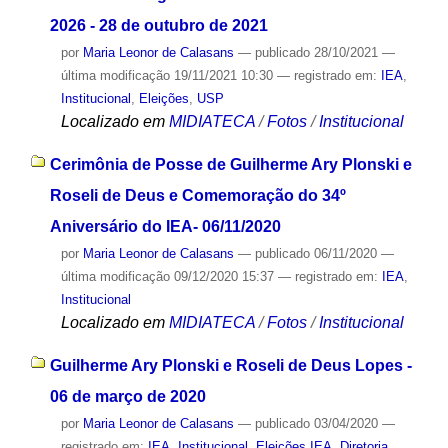
2026 - 28 de outubro de 2021
por
Maria Leonor de Calasans
—
publicado
28/10/2021
—
última modificação
19/11/2021 10:30
— registrado em:
IEA
,
Institucional
,
Eleições
,
USP
Localizado em
MIDIATECA
/
Fotos
/
Institucional
Cerimônia de Posse de Guilherme Ary Plonski e
Roseli de Deus e Comemoração do 34º
Aniversário do IEA- 06/11/2020
por
Maria Leonor de Calasans
—
publicado
06/11/2020
—
última modificação
09/12/2020 15:37
— registrado em:
IEA
,
Institucional
Localizado em
MIDIATECA
/
Fotos
/
Institucional
Guilherme Ary Plonski e Roseli de Deus Lopes -
06 de março de 2020
por
Maria Leonor de Calasans
—
publicado
03/04/2020
—
registrado em:
IEA
,
Institucional
,
Eleições IEA
,
Diretoria