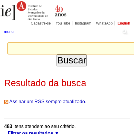
Ir
Ferramentas
Seções
para
Pessoais
o
conteúdo.
|
Cadastre-se
YouTube
Instagram
WhatsApp
English
Ir
para
menu
a
navegação
Resultado da busca
Assinar um RSS sempre atualizado.
483
itens atendem ao seu critério.
Filtrar os resultados