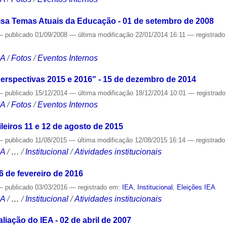
sa Temas Atuais da Educação - 01 de setembro de 2008
—
publicado
01/09/2008
—
última modificação
22/01/2014 16:11
— registrad
CA
/
Fotos
/
Eventos Internos
erspectivas 2015 e 2016" - 15 de dezembro de 2014
—
publicado
15/12/2014
—
última modificação
18/12/2014 10:01
— registrad
CA
/
Fotos
/
Eventos Internos
leiros 11 e 12 de agosto de 2015
—
publicado
11/08/2015
—
última modificação
12/08/2015 16:14
— registrad
CA
/
…
/
Institucional
/
Atividades institucionais
6 de fevereiro de 2016
—
publicado
03/03/2016
— registrado em:
IEA
,
Institucional
,
Eleições IEA
CA
/
…
/
Institucional
/
Atividades institucionais
iação do IEA - 02 de abril de 2007