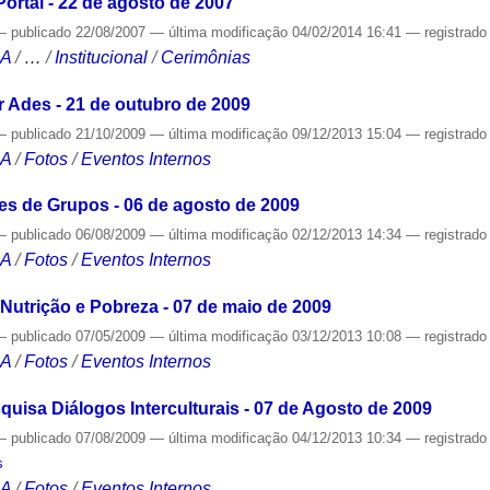
ortal - 22 de agosto de 2007
—
publicado
22/08/2007
—
última modificação
04/02/2014 16:41
— registrad
CA
/
…
/
Institucional
/
Cerimônias
 Ades - 21 de outubro de 2009
—
publicado
21/10/2009
—
última modificação
09/12/2013 15:04
— registrad
CA
/
Fotos
/
Eventos Internos
s de Grupos - 06 de agosto de 2009
—
publicado
06/08/2009
—
última modificação
02/12/2013 14:34
— registrad
CA
/
Fotos
/
Eventos Internos
utrição e Pobreza - 07 de maio de 2009
—
publicado
07/05/2009
—
última modificação
03/12/2013 10:08
— registrad
CA
/
Fotos
/
Eventos Internos
uisa Diálogos Interculturais - 07 de Agosto de 2009
—
publicado
07/08/2009
—
última modificação
04/12/2013 10:34
— registrad
s
CA
/
Fotos
/
Eventos Internos