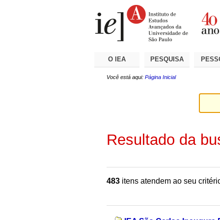
Ir
Ferramentas
Seções
para
Pessoais
o
conteúdo.
|
Ir
para
a
O IEA
PESQUISA
PESS
navegação
Você está aqui:
Página Inicial
Resultado da bu
483
itens atendem ao seu critéri