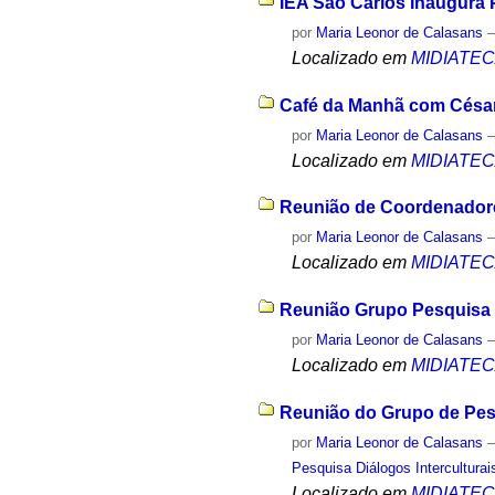
IEA São Carlos Inaugura P
por
Maria Leonor de Calasans
Localizado em
MIDIATE
Café da Manhã com César
por
Maria Leonor de Calasans
Localizado em
MIDIATE
Reunião de Coordenadore
por
Maria Leonor de Calasans
Localizado em
MIDIATE
Reunião Grupo Pesquisa N
por
Maria Leonor de Calasans
Localizado em
MIDIATE
Reunião do Grupo de Pesq
por
Maria Leonor de Calasans
Pesquisa Diálogos Interculturai
Localizado em
MIDIATE