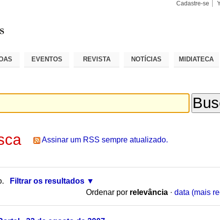
Cadastre-se
Busca
Busca
Avançad
OAS
EVENTOS
REVISTA
NOTÍCIAS
MIDIATECA
sca
Assinar um RSS sempre atualizado.
o.
Filtrar os resultados
Ordenar por
relevância
·
data (mais re