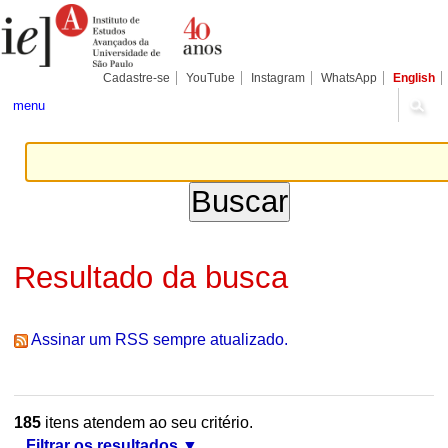
Ir
Ferramentas
Seções
para
Pessoais
o
conteúdo.
|
Cadastre-se
YouTube
Instagram
WhatsApp
English
Ir
para
menu
a
navegação
Resultado da busca
Assinar um RSS sempre atualizado.
185
itens atendem ao seu critério.
Filtrar os resultados