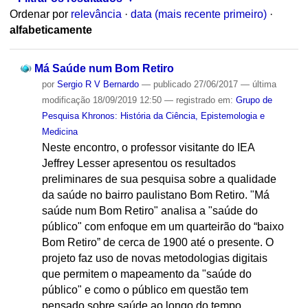
Ordenar por
relevância
·
data (mais recente primeiro)
·
alfabeticamente
Má Saúde num Bom Retiro
por
Sergio R V Bernardo
—
publicado
27/06/2017
—
última
modificação
18/09/2019 12:50
— registrado em:
Grupo de
Pesquisa Khronos: História da Ciência, Epistemologia e
Medicina
Neste encontro, o professor visitante do IEA
Jeffrey Lesser apresentou os resultados
preliminares de sua pesquisa sobre a qualidade
da saúde no bairro paulistano Bom Retiro. "Má
saúde num Bom Retiro" analisa a "saúde do
público" com enfoque em um quarteirão do “baixo
Bom Retiro” de cerca de 1900 até o presente. O
projeto faz uso de novas metodologias digitais
que permitem o mapeamento da "saúde do
público" e como o público em questão tem
pensado sobre saúde ao longo do tempo.