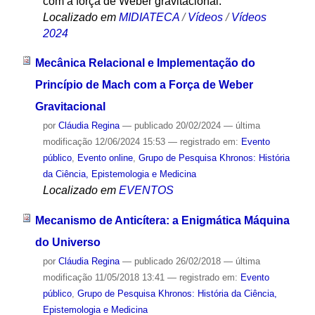
com a força de Weber gravitacional.
Localizado em
MIDIATECA
/
Vídeos
/
Vídeos
2024
Mecânica Relacional e Implementação do
Princípio de Mach com a Força de Weber
Gravitacional
por
Cláudia Regina
—
publicado
20/02/2024
—
última
modificação
12/06/2024 15:53
— registrado em:
Evento
público
,
Evento online
,
Grupo de Pesquisa Khronos: História
da Ciência, Epistemologia e Medicina
Localizado em
EVENTOS
Mecanismo de Anticítera: a Enigmática Máquina
do Universo
por
Cláudia Regina
—
publicado
26/02/2018
—
última
modificação
11/05/2018 13:41
— registrado em:
Evento
público
,
Grupo de Pesquisa Khronos: História da Ciência,
Epistemologia e Medicina