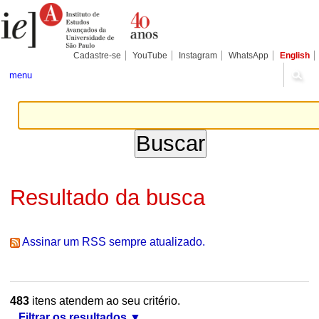
Ir
Ferramentas
Seções
para
Pessoais
o
conteúdo.
|
Cadastre-se
YouTube
Instagram
WhatsApp
English
Ir
para
menu
a
navegação
Resultado da busca
Assinar um RSS sempre atualizado.
483
itens atendem ao seu critério.
Filtrar os resultados