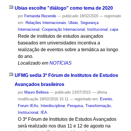
Ubias escolhe "diálogo" como tema de 2020
por
Fernanda Rezende
—
publicado
18/02/2020
— registrado
em:
Relações Internacionais
,
Ubias
,
Segurança
Internacional
,
Cooperação Internacional
,
Institucional
,
capa
Rede de institutos de estudos avançados
baseados em universidades incentiva a
realização de eventos sobre a temática ao longo
do ano.
Localizado em
NOTÍCIAS
UFMG sedia 3º Fórum de Institutos de Estudos
Avançados brasileiros
por
Mauro Bellesa
—
publicado
13/07/2015
—
última
modificação
19/02/2016 15:11
— registrado em:
Evento
,
Forum IEAs
,
Interdisciplinar
,
Pesquisa
,
Transformação
,
Institucional
,
IEA
O 3º Fórum de Institutos de Estudos Avançados
será realizado nos dias 11 e 12 de agosto na