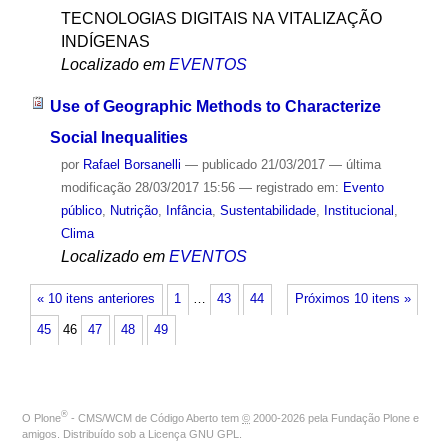
TECNOLOGIAS DIGITAIS NA VITALIZAÇÃO
INDÍGENAS
Localizado em
EVENTOS
Use of Geographic Methods to Characterize
Social Inequalities
por
Rafael Borsanelli
—
publicado
21/03/2017
—
última
modificação
28/03/2017 15:56
— registrado em:
Evento
público
,
Nutrição
,
Infância
,
Sustentabilidade
,
Institucional
,
Clima
Localizado em
EVENTOS
« 10 itens anteriores
1
…
43
44
Próximos 10 itens »
45
46
47
48
49
®
O
Plone
- CMS/WCM de Código Aberto
tem
©
2000-2026 pela
Fundação Plone
e
amigos. Distribuído sob a
Licença GNU GPL
.