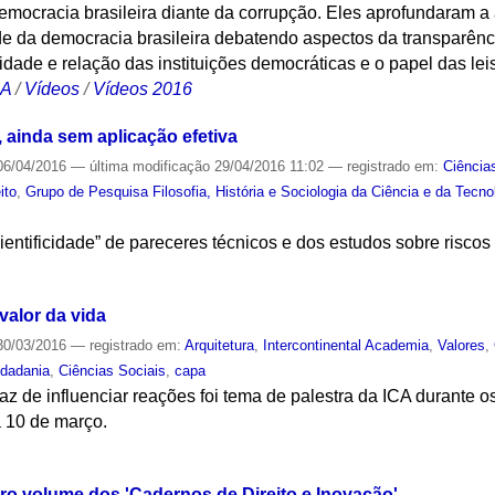
emocracia brasileira diante da corrupção. Eles aprofundaram a
de da democracia brasileira debatendo aspectos da transparênc
idade e relação das instituições democráticas e o papel das lei
CA
/
Vídeos
/
Vídeos 2016
 ainda sem aplicação efetiva
6/04/2016
—
última modificação
29/04/2016 11:02
— registrado em:
Ciência
ito
,
Grupo de Pesquisa Filosofia, História e Sociologia da Ciência e da Tecno
“cientificidade” de pareceres técnicos e dos estudos sobre risco
S
valor da vida
0/03/2016
— registrado em:
Arquitetura
,
Intercontinental Academia
,
Valores
,
idadania
,
Ciências Sociais
,
capa
az de influenciar reações foi tema de palestra da ICA durant
a 10 de março.
S
iro volume dos 'Cadernos de Direito e Inovação'