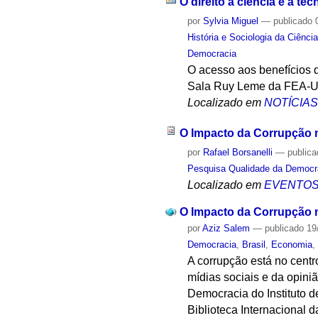
O direito à ciência e à tec
por
Sylvia Miguel
—
publicado
0
História e Sociologia da Ciênci
Democracia
O acesso aos benefícios do
Sala Ruy Leme da FEA-
Localizado em
NOTÍCIA
O Impacto da Corrupção 
por
Rafael Borsanelli
—
public
Pesquisa Qualidade da Democr
Localizado em
EVENTO
O Impacto da Corrupção 
por
Aziz Salem
—
publicado
19
Democracia
,
Brasil
,
Economia
A corrupção está no centro
mídias sociais e da opini
Democracia do Instituto 
Biblioteca Internacional 