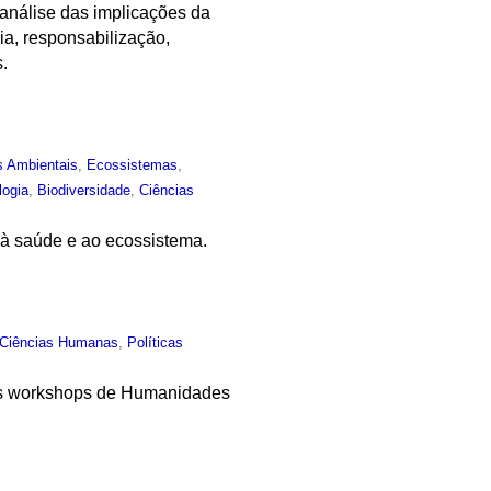
 análise das implicações da
ia, responsabilização,
s.
s Ambientais
,
Ecossistemas
,
logia
,
Biodiversidade
,
Ciências
s à saúde e ao ecossistema.
Ciências Humanas
,
Políticas
e os workshops de Humanidades