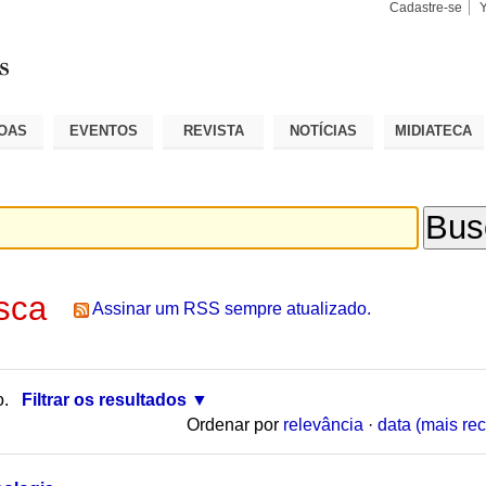
Cadastre-se
Busca
Busca
Avançad
OAS
EVENTOS
REVISTA
NOTÍCIAS
MIDIATECA
sca
Assinar um RSS sempre atualizado.
o.
Filtrar os resultados
Ordenar por
relevância
·
data (mais rec