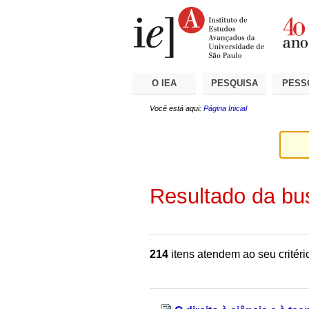
Ir
Ferramentas
Seções
para
Pessoais
o
conteúdo.
|
Ir
para
a
O IEA
PESQUISA
PESS
navegação
Você está aqui:
Página Inicial
Resultado da bu
214
itens atendem ao seu critéri