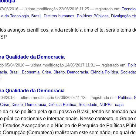
nologia
7/06/2016
—
última modificação
22/06/2016 11:25
— registrado em:
Tecnolo
a e da Tecnologia
,
Brasil
,
Direitos humanos
,
Políticas Públicas
,
Divulgação cie
s avanços científicos, ainda restrito a uma elite, será o tema 
USP.
S
na Qualidade da Democracia
ado
05/04/2016
—
última modificação
14/06/2017 11:31
— registrado em:
Polí
acia
,
Brasil
,
Economia
,
Crise
,
Direito
,
Democracia
,
Ciência Política
,
Socieda
S
na Qualidade da Democracia
/04/2016
—
última modificação
05/06/2025 11:12
— registrado em:
Política
,
G
,
Crise
,
Direito
,
Democracia
,
Ciência Política
,
Sociedade
,
NUPPs
,
capa
 da crise política pela qual passa o Brasil, tendo se tornado pa
ão pública nacionais e internacionais. Nesse contexto, o Grup
de Estudos Avançados e o Núcleo de Pesquisa de Políticas Pú
da Corrupção (Corrupteca) realizaram este seminário, no qual deb