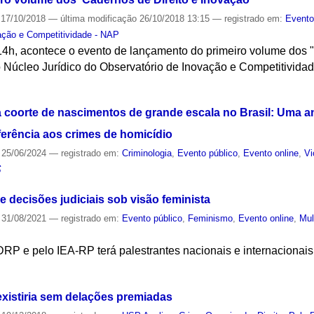
17/10/2018
—
última modificação
26/10/2018 13:15
— registrado em:
Event
ação e Competitividade - NAP
 14h, acontece o evento de lançamento do primeiro volume dos 
 Núcleo Jurídico do Observatório de Inovação e Competitividad
S
coorte de nascimentos de grande escala no Brasil: Uma a
ferência aos crimes de homicídio
25/06/2024
— registrado em:
Criminologia
,
Evento público
,
Evento online
,
Vi
S
e decisões judiciais sob visão feminista
31/08/2021
— registrado em:
Evento público
,
Feminismo
,
Evento online
,
Mul
RP e pelo IEA-RP terá palestrantes nacionais e internacionais
S
xistiria sem delações premiadas