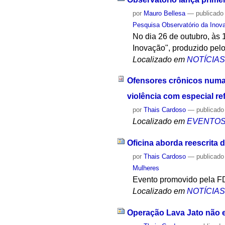
por
Mauro Bellesa
—
publicado
Pesquisa Observatório da Inov
No dia 26 de outubro, às
Inovação", produzido pelo
Localizado em
NOTÍCIA
Ofensores crônicos numa 
violência com especial re
por
Thais Cardoso
—
publicado
Localizado em
EVENTO
Oficina aborda reescrita d
por
Thais Cardoso
—
publicado
Mulheres
Evento promovido pela FD
Localizado em
NOTÍCIA
Operação Lava Jato não e