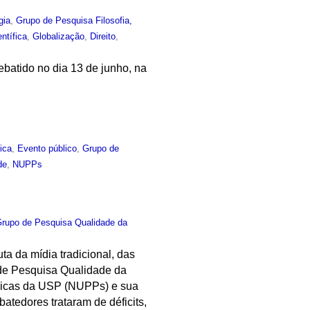
gia
,
Grupo de Pesquisa Filosofia,
ntífica
,
Globalização
,
Direito
,
debatido no dia 13 de junho, na
tica
,
Evento público
,
Grupo de
de
,
NUPPs
rupo de Pesquisa Qualidade da
uta da mídia tradicional, das
o de Pesquisa Qualidade da
blicas da USP (NUPPs) e sua
atedores trataram de déficits,