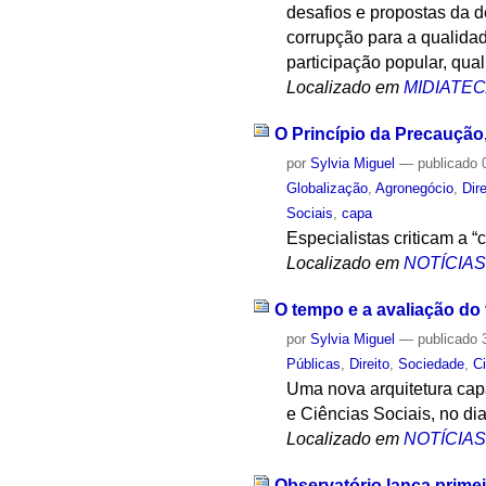
desafios e propostas da d
corrupção para a qualida
participação popular, qual
Localizado em
MIDIATE
O Princípio da Precaução,
por
Sylvia Miguel
—
publicado
0
Globalização
,
Agronegócio
,
Dire
Sociais
,
capa
Especialistas criticam a 
Localizado em
NOTÍCIA
O tempo e a avaliação do 
por
Sylvia Miguel
—
publicado
3
Públicas
,
Direito
,
Sociedade
,
C
Uma nova arquitetura cap
e Ciências Sociais, no di
Localizado em
NOTÍCIA
Observatório lança prime