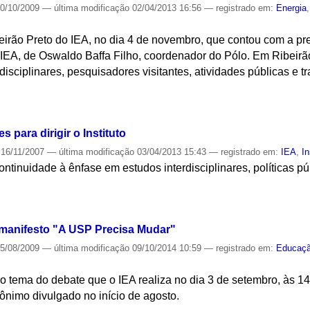
0/10/2009
—
última modificação
02/04/2013 16:56
— registrado em:
Energia
irão Preto do IEA, no dia 4 de novembro, que contou com a pres
 IEA, de Oswaldo Baffa Filho, coordenador do Pólo. Em Ribeirã
isciplinares, pesquisadores visitantes, atividades públicas e tr
S
 para dirigir o Instituto
16/11/2007
—
última modificação
03/04/2013 15:43
— registrado em:
IEA
,
In
ntinuidade à ênfase em estudos interdisciplinares, políticas p
S
 manifesto "A USP Precisa Mudar"
5/08/2009
—
última modificação
09/10/2014 10:59
— registrado em:
Educaç
o tema do debate que o IEA realiza no dia 3 de setembro, às 1
ônimo divulgado no início de agosto.