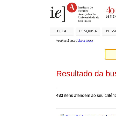
Ir
Ferramentas
Seções
para
Pessoais
o
conteúdo.
|
Ir
para
a
O IEA
PESQUISA
PESS
navegação
Você está aqui:
Página Inicial
Resultado da bu
483
itens atendem ao seu critéri