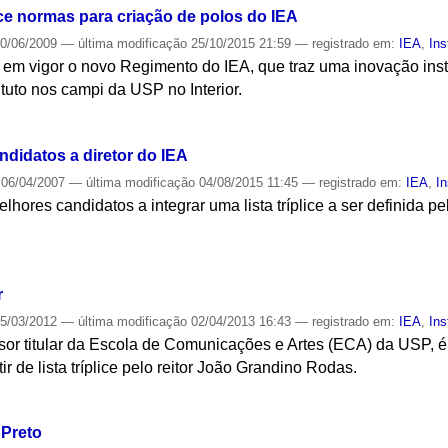
e normas para criação de polos do IEA
0/06/2009
—
última modificação
25/10/2015 21:59
— registrado em:
IEA
,
Ins
 em vigor o novo Regimento do IEA, que traz uma inovação insti
ituto nos campi da USP no Interior.
S
ndidatos a diretor do IEA
06/04/2007
—
última modificação
04/08/2015 11:45
— registrado em:
IEA
,
In
elhores candidatos a integrar uma lista tríplice a ser definida p
S
r
5/03/2012
—
última modificação
02/04/2013 16:43
— registrado em:
IEA
,
Ins
or titular da Escola de Comunicações e Artes (ECA) da USP, é 
ir de lista tríplice pelo reitor João Grandino Rodas.
S
 Preto