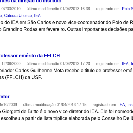
tes da direção do Instituto
o
07/03/2010
—
última modificação
01/04/2013 16:38
— registrado em:
Polo 
to
,
Cátedra Unesco
,
IEA
 do IEA em São Carlos e novo vice-coordenador do Polo de Ri
o Grandino Rodas em fevereiro. Outras importantes decisões p
S
rofessor emérito da FFLCH
o
12/06/2009
—
última modificação
01/04/2013 17:20
— registrado em:
IEA
,
I
toriador Carlos Guilherme Mota recebe o título de professor emé
as (FFLCH) da USP.
S
retor
5/10/2009
—
última modificação
01/04/2013 17:15
— registrado em:
IEA
,
Ins
o Giorgetti de Britto é o novo vice-diretor do IEA. Ele foi nome
o escolheu a partir de lista tríplice elaborada pelo Conselho Deli
S