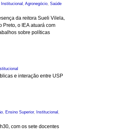
,
Institucional
,
Agronegócio
,
Saúde
ença da reitora Sueli Vilela,
o Preto, o IEA atuará com
abalhos sobre políticas
stitucional
úblicas e interação entre USP
ão
,
Ensino Superior
,
Institucional
,
4h30, com os sete docentes