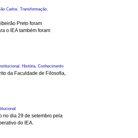
São Carlos
,
Transformação
,
beirão Preto foram
ara o IEA também foram
nstitucional
,
História
,
Conhecimento
rito da Faculdade de Filosofia,
titucional
ado no dia 29 de setembro pela
berativo do IEA.