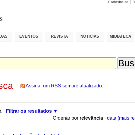
Cadastre-se
Busca
Busca
Avançad
OAS
EVENTOS
REVISTA
NOTÍCIAS
MIDIATECA
sca
Assinar um RSS sempre atualizado.
o.
Filtrar os resultados
Ordenar por
relevância
·
data (mais re