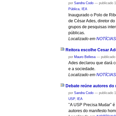
por
Sandra Codo
—
publicado
1
Pública
,
IEA
Inaugurado o Polo de Ribe
de César Ades, diretor do
grupos de pesquisas interd
públicas.
Localizado em
NOTÍCIA
Reitora escolhe Cesar Ades
por
Mauro Bellesa
—
publicado
Ades declarou que dará co
e a sociedade.
Localizado em
NOTÍCIA
Debate reúne autores do
por
Sandra Codo
—
publicado
1
USP
,
IEA
"A USP Precisa Mudar" é 
autores do manifesto hom