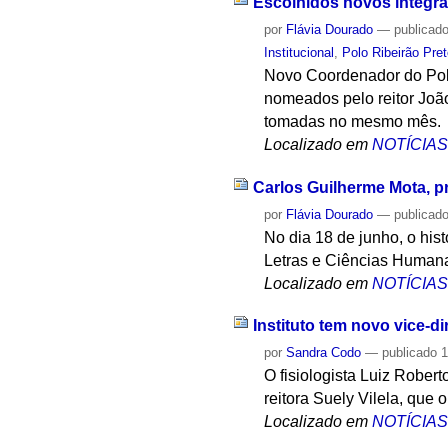
Escolhidos novos integran
por
Flávia Dourado
—
publicad
Institucional
,
Polo Ribeirão Pre
Novo Coordenador do Polo
nomeados pelo reitor Joã
tomadas no mesmo mês.
Localizado em
NOTÍCIA
Carlos Guilherme Mota, p
por
Flávia Dourado
—
publicad
No dia 18 de junho, o his
Letras e Ciências Human
Localizado em
NOTÍCIA
Instituto tem novo vice-di
por
Sandra Codo
—
publicado
1
O fisiologista Luiz Robert
reitora Suely Vilela, que 
Localizado em
NOTÍCIA