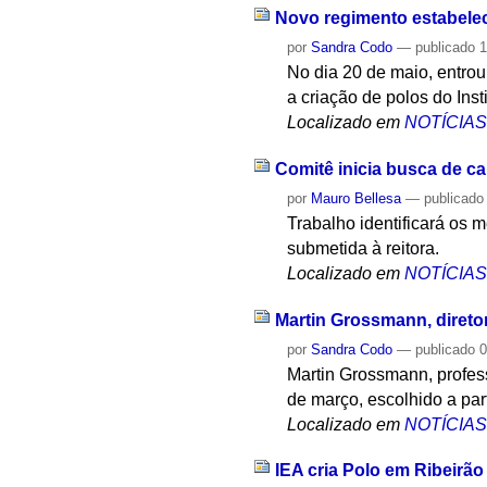
Novo regimento estabelec
por
Sandra Codo
—
publicado
1
No dia 20 de maio, entrou
a criação de polos do Inst
Localizado em
NOTÍCIA
Comitê inicia busca de ca
por
Mauro Bellesa
—
publicado
Trabalho identificará os m
submetida à reitora.
Localizado em
NOTÍCIA
Martin Grossmann, direto
por
Sandra Codo
—
publicado
0
Martin Grossmann, profess
de março, escolhido a part
Localizado em
NOTÍCIA
IEA cria Polo em Ribeirão