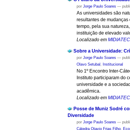
por
Jorge Paulo Soares
—
publ
As universidades são nat
resultantes de mudanças d
tempo, pela sua natureza,
instituição de elevado va
Localizado em
MIDIATE
Sobre a Universidade: Cr
por
Jorge Paulo Soares
—
publ
Olavo Setubal
,
Institucional
No 1º Encontro Inter-Cáte
Instituto participaram do
universidade e a socieda
acadêmica.
Localizado em
MIDIATE
Posse de Muniz Sodré com
Diversidade
por
Jorge Paulo Soares
—
publ
Cátedra Otavio Frias Filho
,
Eco