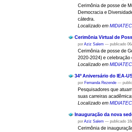
Cerimônia de posse de Mu
Democracia e Diversidade.
cátedra.
Localizado em
MIDIATE
Cerimônia Virtual de Pos
por
Aziz Salem
—
publicado
06
Cerimônia de posse de Gui
2020-2024) e celebração 
Localizado em
MIDIATE
34º Aniversário do IEA-U
por
Fernanda Rezende
—
publi
Pesquisadores que atuam 
suas carreiras acadêmica
Localizado em
MIDIATE
Inauguração da nova sed
por
Aziz Salem
—
publicado
18
Cerimônia de inauguração