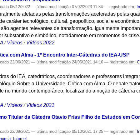
icado
06/12/2022
—
última modificação
07/02/2023 11:34
— registrado em:
I
uralmente afetadas pelas transformações aceleradas pelas qu
e caráter tecnológico, cultural, geopolítico, social e econômic
 são agentes relevantes de transformação. Igualmente importan
lor substantivo e simbólico, notadamente em momentos de crise
CA
/
Vídeos
/
Vídeos 2022
ítica com Alma - 1º Encontro Inter-Cátedras do IEA-USP
icado
22/06/2021
—
última modificação
24/06/2021 14:16
— registrado em:
C
dras do IEA, catedráticos, coordenadores e professores integra
 colóquio Sobre a Universidade: Crítica com Alma. O debate trato
de no mundo contemporâneo, focalizando a noção de cátedra co
CA
/
Vídeos
/
Vídeos 2021
o Titular da Cátedra Otavio Frias Filho de Estudos em C
icado
22/09/2021
—
última modificação
05/10/2021 17:25
— registrado em:
I
nomia
,
Internet