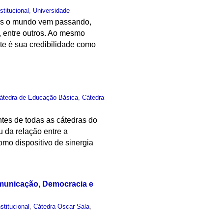
nstitucional
,
Universidade
ais o mundo vem passando,
o, entre outros. Ao mesmo
te é sua credibilidade como
.
átedra de Educação Básica
,
Cátedra
ntes de todas as cátedras do
u da relação entre a
mo dispositivo de sinergia
omunicação, Democracia e
nstitucional
,
Cátedra Oscar Sala
,