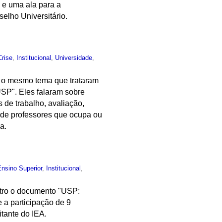
 e uma ala para a
elho Universitário.
Crise
,
Institucional
,
Universidade
,
r o mesmo tema que trataram
USP". Eles falaram sobre
 de trabalho, avaliação,
 de professores que ocupa ou
a.
Ensino Superior
,
Institucional
,
ntro o documento "USP:
 a participação de 9
tante do IEA.