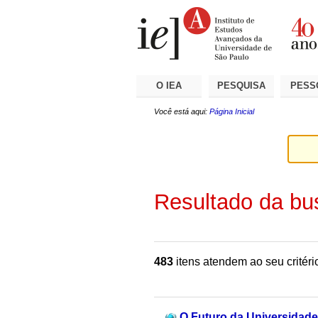
Ir
Ferramentas
Seções
para
Pessoais
o
conteúdo.
|
Ir
para
a
O IEA
PESQUISA
PESS
navegação
Você está aqui:
Página Inicial
Resultado da bu
483
itens atendem ao seu critéri
O Futuro da Universidade