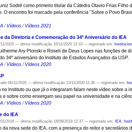
niz Sodré como primeiro titular da Cátedra Otavio Frias Filh
 O encontro foi marcado pela conferência "Sobre o Povo Brasil
CA
/
Vídeos
/
Vídeos 2021
se da Diretoria e Comemoração do 34º Aniversário do IEA
/11/2020
—
última modificação
10/11/2020 13:10
— registrado em:
Institucion
lherme Ary Plonski e Roseli de Deus Lopes nas funções de dire
do 34º aniversário do Instituto de Estudos Avançados da USP.
CA
/
Vídeos
/
Vídeos 2020
SP
cado
06/11/2020
—
última modificação
13/11/2020 11:36
— registrado em:
Ins
no Instituto ou que já o integraram falam neste vídeo sobre a
s e sobre como enxergam seu papel na universidade e na ciênci
CA
/
Vídeos
/
Vídeos 2020
e do IEA
/01/2018
—
última modificação
18/09/2019 12:37
— registrado em:
IEA
,
Insti
 da nova sede do IEA, com a presença do reitor e secretários 