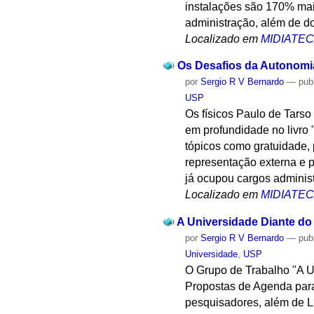
instalações são 170% mai
administração, além de do
Localizado em
MIDIATE
Os Desafios da Autonomia
por
Sergio R V Bernardo
—
pub
USP
Os físicos Paulo de Tars
em profundidade no livro 
tópicos como gratuidade, 
representação externa e 
já ocupou cargos administ
Localizado em
MIDIATE
A Universidade Diante do
por
Sergio R V Bernardo
—
pub
Universidade
,
USP
O Grupo de Trabalho "A U
Propostas de Agenda para
pesquisadores, além de Lu