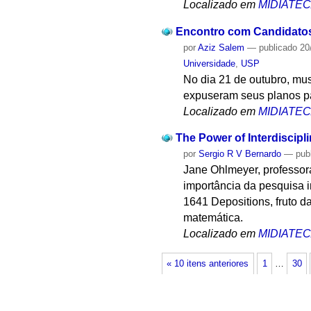
Localizado em
MIDIATE
Encontro com Candidatos 
por
Aziz Salem
—
publicado
20
Universidade
,
USP
No dia 21 de outubro, mus
expuseram seus planos pa
Localizado em
MIDIATE
The Power of Interdiscipl
por
Sergio R V Bernardo
—
pub
Jane Ohlmeyer, professora
importância da pesquisa i
1641 Depositions, fruto d
matemática.
Localizado em
MIDIATE
« 10 itens anteriores
1
…
30