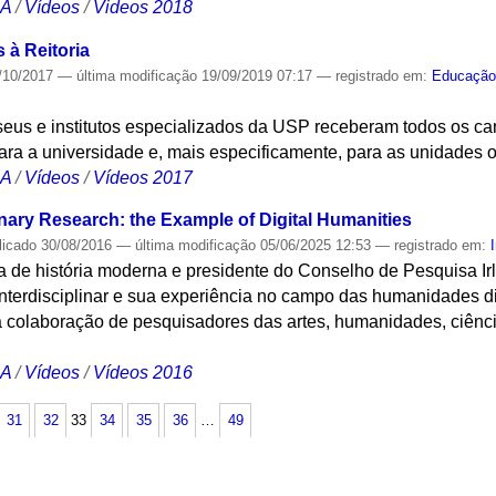
CA
/
Vídeos
/
Videos 2018
à Reitoria
/10/2017
—
última modificação
19/09/2019 07:17
— registrado em:
Educaçã
eus e institutos especializados da USP receberam todos os can
ra a universidade e, mais especificamente, para as unidades 
CA
/
Vídeos
/
Vídeos 2017
inary Research: the Example of Digital Humanities
licado
30/08/2016
—
última modificação
05/06/2025 12:53
— registrado em:
 de história moderna e presidente do Conselho de Pesquisa Irl
nterdisciplinar e sua experiência no campo das humanidades dig
a colaboração de pesquisadores das artes, humanidades, ciênci
CA
/
Vídeos
/
Vídeos 2016
31
32
33
34
35
36
…
49