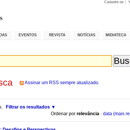
Cadastre-se
Busca
Busca
Avançad
OAS
EVENTOS
REVISTA
NOTÍCIAS
MIDIATECA
sca
Assinar um RSS sempre atualizado.
o.
Filtrar os resultados
Ordenar por
relevância
·
data (mais re
: Desafios e Perspectivas