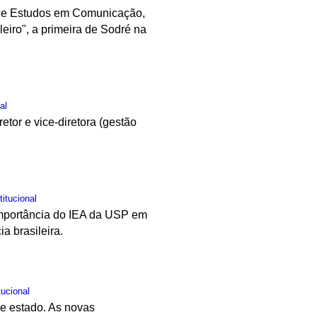
o de Estudos em Comunicação,
eiro", a primeira de Sodré na
al
tor e vice-diretora (gestão
titucional
 importância do IEA da USP em
a brasileira.
tucional
de estado. As novas