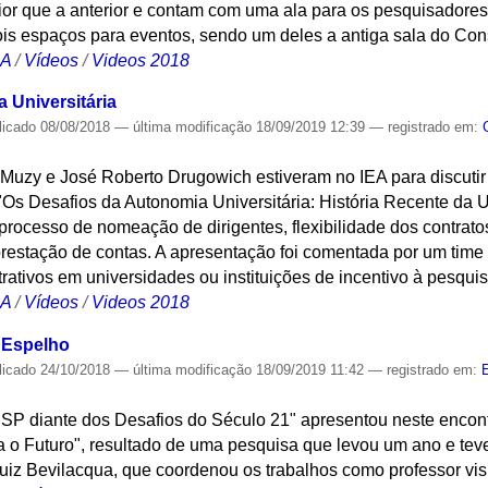
or que a anterior e contam com uma ala para os pesquisadores
is espaços para eventos, sendo um deles a antiga sala do Cons
CA
/
Vídeos
/
Videos 2018
 Universitária
licado
08/08/2018
—
última modificação
18/09/2019 12:39
— registrado em:
o Muzy e José Roberto Drugowich estiveram no IEA para discuti
"Os Desafios da Autonomia Universitária: História Recente da 
processo de nomeação de dirigentes, flexibilidade dos contratos
prestação de contas. A apresentação foi comentada por um time
rativos em universidades ou instituições de incentivo à pesquis
CA
/
Vídeos
/
Videos 2018
 Espelho
licado
24/10/2018
—
última modificação
18/09/2019 11:42
— registrado em:
SP diante dos Desafios do Século 21" apresentou neste enco
 o Futuro", resultado de uma pesquisa que levou um ano e teve
iz Bevilacqua, que coordenou os trabalhos como professor visi