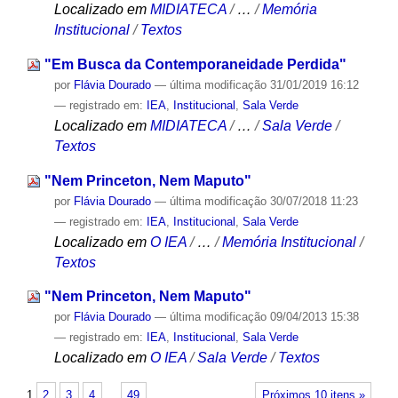
Localizado em
MIDIATECA
/
…
/
Memória
Institucional
/
Textos
"Em Busca da Contemporaneidade Perdida"
por
Flávia Dourado
—
última modificação
31/01/2019 16:12
— registrado em:
IEA
,
Institucional
,
Sala Verde
Localizado em
MIDIATECA
/
…
/
Sala Verde
/
Textos
"Nem Princeton, Nem Maputo"
por
Flávia Dourado
—
última modificação
30/07/2018 11:23
— registrado em:
IEA
,
Institucional
,
Sala Verde
Localizado em
O IEA
/
…
/
Memória Institucional
/
Textos
"Nem Princeton, Nem Maputo"
por
Flávia Dourado
—
última modificação
09/04/2013 15:38
— registrado em:
IEA
,
Institucional
,
Sala Verde
Localizado em
O IEA
/
Sala Verde
/
Textos
1
2
3
4
…
49
Próximos 10 itens »