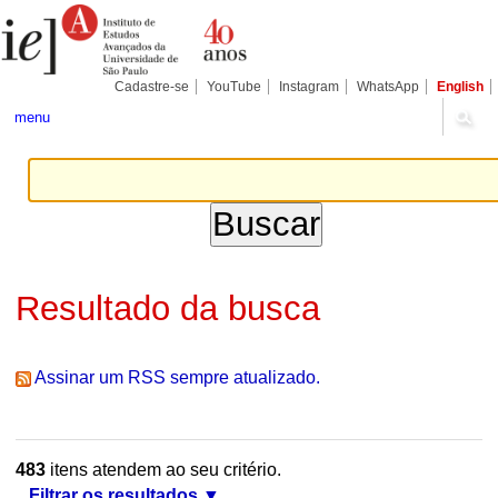
Ir
Ferramentas
Seções
para
Pessoais
o
conteúdo.
|
Cadastre-se
YouTube
Instagram
WhatsApp
English
Ir
para
menu
a
navegação
Resultado da busca
Assinar um RSS sempre atualizado.
483
itens atendem ao seu critério.
Filtrar os resultados