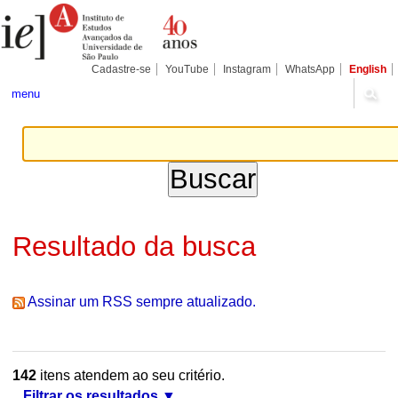
Ir
Ferramentas
Seções
para
Pessoais
o
conteúdo.
|
Cadastre-se
YouTube
Instagram
WhatsApp
English
Ir
para
menu
a
navegação
Resultado da busca
Assinar um RSS sempre atualizado.
142
itens atendem ao seu critério.
Filtrar os resultados