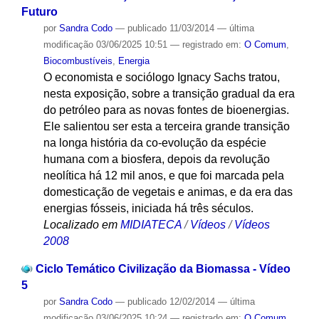
Futuro
por
Sandra Codo
—
publicado
11/03/2014
—
última
modificação
03/06/2025 10:51
— registrado em:
O Comum
,
Biocombustíveis
,
Energia
O economista e sociólogo Ignacy Sachs tratou,
nesta exposição, sobre a transição gradual da era
do petróleo para as novas fontes de bioenergias.
Ele salientou ser esta a terceira grande transição
na longa história da co-evolução da espécie
humana com a biosfera, depois da revolução
neolítica há 12 mil anos, e que foi marcada pela
domesticação de vegetais e animas, e da era das
energias fósseis, iniciada há três séculos.
Localizado em
MIDIATECA
/
Vídeos
/
Vídeos
2008
Ciclo Temático Civilização da Biomassa - Vídeo
5
por
Sandra Codo
—
publicado
12/02/2014
—
última
modificação
03/06/2025 10:24
— registrado em:
O Comum
,