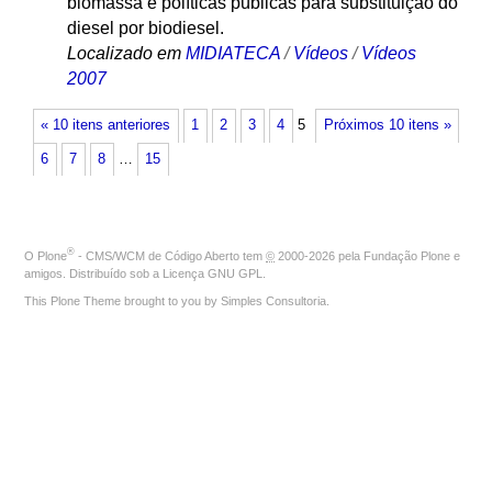
biomassa e políticas públicas para substituição do
diesel por biodiesel.
Localizado em
MIDIATECA
/
Vídeos
/
Vídeos
2007
« 10 itens anteriores
1
2
3
4
5
Próximos 10 itens »
6
7
8
…
15
®
O
Plone
- CMS/WCM de Código Aberto
tem
©
2000-2026 pela
Fundação Plone
e
amigos. Distribuído sob a
Licença GNU GPL
.
This Plone Theme brought to you by
Simples Consultoria
.