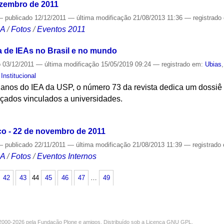
ezembro de 2011
—
publicado
12/12/2011
—
última modificação
21/08/2013 11:36
— registrado
CA
/
Fotos
/
Eventos 2011
a de IEAs no Brasil e no mundo
o
03/12/2011
—
última modificação
15/05/2019 09:24
— registrado em:
Ubias
,
Institucional
os do IEA da USP, o número 73 da revista dedica um dossiê a
nçados vinculados a universidades.
S
o - 22 de novembro de 2011
—
publicado
22/11/2011
—
última modificação
21/08/2013 11:39
— registrado
CA
/
Fotos
/
Eventos Internos
42
43
44
45
46
47
…
49
000-2026 pela
Fundação Plone
e amigos. Distribuído sob a
Licença GNU GPL
.