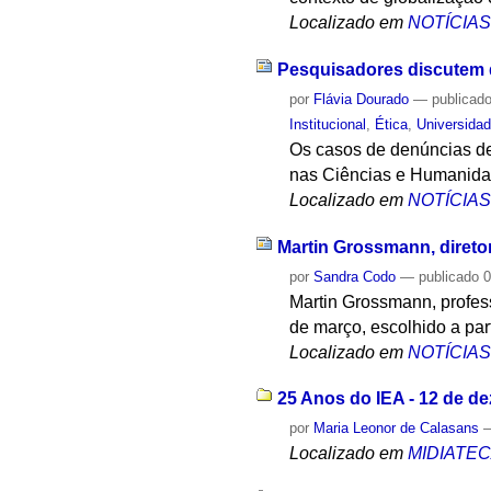
Localizado em
NOTÍCIA
Pesquisadores discutem d
por
Flávia Dourado
—
publicad
Institucional
,
Ética
,
Universida
Os casos de denúncias de
nas Ciências e Humanidad
Localizado em
NOTÍCIA
Martin Grossmann, direto
por
Sandra Codo
—
publicado
0
Martin Grossmann, profess
de março, escolhido a part
Localizado em
NOTÍCIA
25 Anos do IEA - 12 de d
por
Maria Leonor de Calasans
Localizado em
MIDIATE