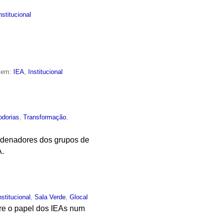
nstitucional
o em:
IEA
,
Institucional
odorias
,
Transformação
,
ordenadores dos grupos de
A.
nstitucional
,
Sala Verde
,
Glocal
bre o papel dos IEAs num