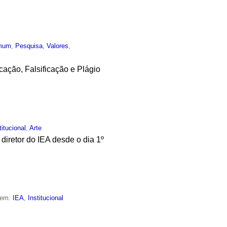
mum
,
Pesquisa
,
Valores
,
ação, Falsificação e Plágio
titucional
,
Arte
diretor do IEA desde o dia 1º
 em:
IEA
,
Institucional