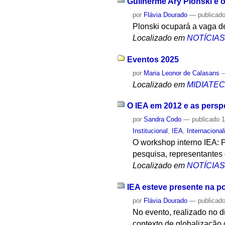
Guilherme Ary Plonski é 
por
Flávia Dourado
—
publicad
Plonski ocupará a vaga d
Localizado em
NOTÍCIA
Eventos 2025
por
Maria Leonor de Calasans
Localizado em
MIDIATE
O IEA em 2012 e as persp
por
Sandra Codo
—
publicado
1
Institucional
,
IEA
,
Internaciona
O workshop interno IEA: 
pesquisa, representantes 
Localizado em
NOTÍCIA
IEA esteve presente na p
por
Flávia Dourado
—
publicad
No evento, realizado no d
contexto de globalização 