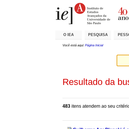
Ir
Ferramentas
Seções
para
Pessoais
o
conteúdo.
|
Ir
para
a
O IEA
PESQUISA
PESS
navegação
Você está aqui:
Página Inicial
Resultado da bu
483
itens atendem ao seu critéri