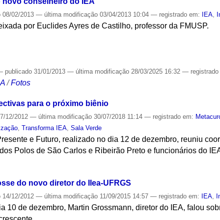
o novo conselheiro do IEA
o
08/02/2013
—
última modificação
03/04/2013 10:04
— registrado em:
IEA
,
I
eixada por Euclides Ayres de Castilho, professor da FMUSP.
S
—
publicado
31/01/2013
—
última modificação
28/03/2025 16:32
— registrad
CA
/
Fotos
ectivas para o próximo biênio
7/12/2012
—
última modificação
30/07/2018 11:14
— registrado em:
Metacur
lização
,
Transforma IEA
,
Sala Verde
Presente e Futuro, realizado no dia 12 de dezembro, reuniu co
dos Polos de São Carlos e Ribeirão Preto e funcionários do IE
S
osse do novo diretor do Ilea-UFRGS
o
14/12/2012
—
última modificação
11/09/2015 14:57
— registrado em:
IEA
,
I
ia 10 de dezembro, Martin Grossmann, diretor do IEA, falou so
crescente.