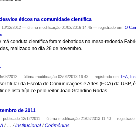
S
esvios éticos na comunidade científica
o
13/12/2012
—
última modificação
01/02/2016 14:45
— registrado em:
O Co
de
 má conduta científica foram debatidos na mesa-redonda Fabric
es, realizado no dia 28 de novembro.
S
r
5/03/2012
—
última modificação
02/04/2013 16:43
— registrado em:
IEA
,
Ins
or titular da Escola de Comunicações e Artes (ECA) da USP, é 
ir de lista tríplice pelo reitor João Grandino Rodas.
S
ezembro de 2011
—
publicado
12/12/2011
—
última modificação
21/08/2013 11:40
— registrado
CA
/
…
/
Institucional
/
Cerimônias