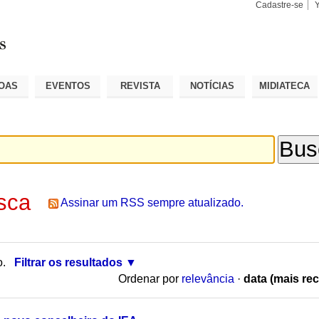
Cadastre-se
Busca
Busca
Avançad
OAS
EVENTOS
REVISTA
NOTÍCIAS
MIDIATECA
sca
Assinar um RSS sempre atualizado.
o.
Filtrar os resultados
Ordenar por
relevância
·
data (mais rec