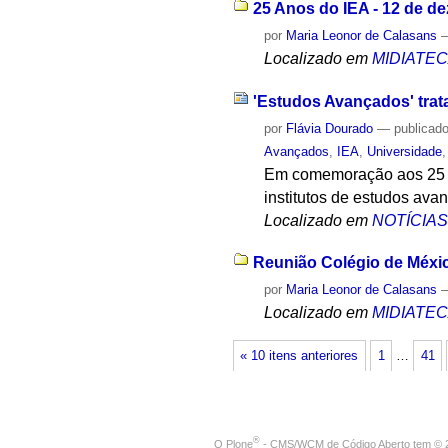
25 Anos do IEA - 12 de d
por
Maria Leonor de Calasans
Localizado em
MIDIATE
'Estudos Avançados' trat
por
Flávia Dourado
—
publicad
Avançados
,
IEA
,
Universidade
Em comemoração aos 25 an
institutos de estudos ava
Localizado em
NOTÍCIA
Reunião Colégio de Méxic
por
Maria Leonor de Calasans
Localizado em
MIDIATE
« 10 itens anteriores
1
…
41
®
O
Plone
- CMS/WCM de Código Aberto
tem
©
2