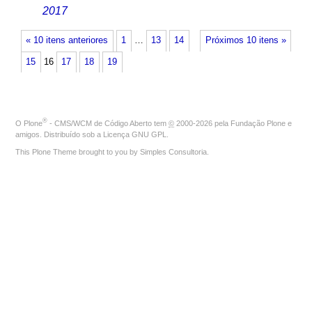
2017
« 10 itens anteriores
1
…
13
14
Próximos 10 itens »
15
16
17
18
19
®
O
Plone
- CMS/WCM de Código Aberto
tem
©
2000-2026 pela
Fundação Plone
e
amigos. Distribuído sob a
Licença GNU GPL
.
This Plone Theme brought to you by
Simples Consultoria
.