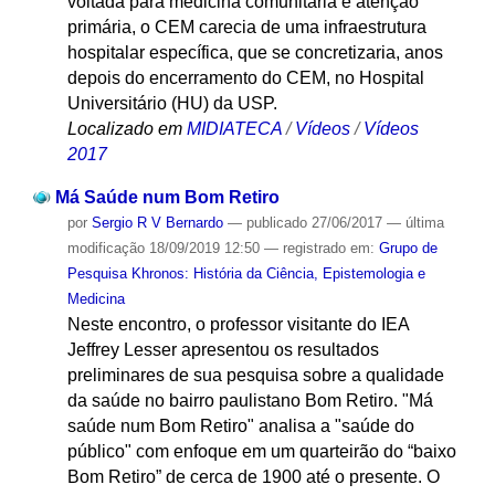
voltada para medicina comunitária e atenção
primária, o CEM carecia de uma infraestrutura
hospitalar específica, que se concretizaria, anos
depois do encerramento do CEM, no Hospital
Universitário (HU) da USP.
Localizado em
MIDIATECA
/
Vídeos
/
Vídeos
2017
Má Saúde num Bom Retiro
por
Sergio R V Bernardo
—
publicado
27/06/2017
—
última
modificação
18/09/2019 12:50
— registrado em:
Grupo de
Pesquisa Khronos: História da Ciência, Epistemologia e
Medicina
Neste encontro, o professor visitante do IEA
Jeffrey Lesser apresentou os resultados
preliminares de sua pesquisa sobre a qualidade
da saúde no bairro paulistano Bom Retiro. "Má
saúde num Bom Retiro" analisa a "saúde do
público" com enfoque em um quarteirão do “baixo
Bom Retiro” de cerca de 1900 até o presente. O