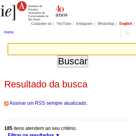
Ir
Ferramentas
Seções
para
Pessoais
o
conteúdo.
|
Cadastre-se
YouTube
Instagram
WhatsApp
English
Ir
para
menu
a
navegação
Resultado da busca
Assinar um RSS sempre atualizado.
185
itens atendem ao seu critério.
Filtrar os resultados