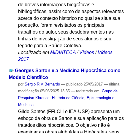
de breves informações biográficas e
bibliográficas, assim como de aspectos relevantes
acerca do contexto histórico no qual se situa sua
produção, foram revisitados os principais
trabalhos do autor, seus desdobramentos nas
linhas de investigação de seus alunos e seu
legado para a Saúde Coletiva.
Localizado em
MIDIATECA
/
Vídeos
/
Vídeos
2017
Georges Sarton e a Medicina Hipocrática como
Modelo Científico
por
Sergio R V Bernardo
—
publicado
25/05/2017
—
última
modificação
05/06/2025 13:35
— registrado em:
Grupo de
Pesquisa Khronos: História da Ciência, Epistemologia e
Medicina
Gildo Santos (FFLCH e IEA-USP) apresenta um
esboço da obra de Sarton e sua aplicação para os
tratados ditos hipocráticos. O objetivo não é
examinar as obras atribuídas a Hipócrates, seus