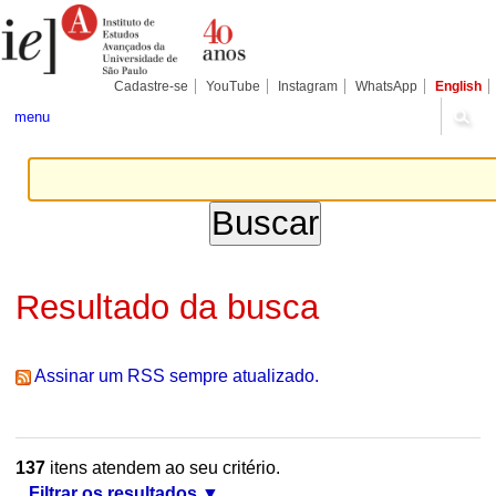
Ir
Ferramentas
Seções
para
Pessoais
o
conteúdo.
|
Cadastre-se
YouTube
Instagram
WhatsApp
English
Ir
para
menu
a
navegação
Resultado da busca
Assinar um RSS sempre atualizado.
137
itens atendem ao seu critério.
Filtrar os resultados