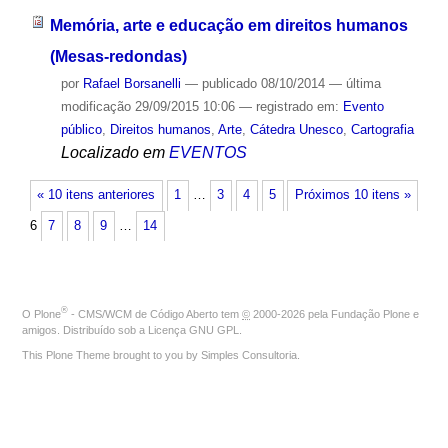
Memória, arte e educação em direitos humanos
(Mesas-redondas)
por
Rafael Borsanelli
—
publicado
08/10/2014
—
última
modificação
29/09/2015 10:06
— registrado em:
Evento
público
,
Direitos humanos
,
Arte
,
Cátedra Unesco
,
Cartografia
Localizado em
EVENTOS
« 10 itens anteriores
1
…
3
4
5
Próximos 10 itens »
6
7
8
9
…
14
®
O
Plone
- CMS/WCM de Código Aberto
tem
©
2000-2026 pela
Fundação Plone
e
amigos. Distribuído sob a
Licença GNU GPL
.
This Plone Theme brought to you by
Simples Consultoria
.