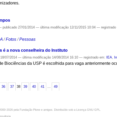
anizadores.
S
ampos
—
publicado
27/01/2014
—
última modificação
12/11/2015 10:04
— registrad
CA
/
Fotos
/
Pessoas
é a nova conselheira do Instituto
18/07/2014
—
última modificação
14/08/2014 16:10
— registrado em:
IEA
,
I
 de Biociências da USP é escolhida para vaga anteriormente o
S
36
37
38
39
40
41
…
49
000-2026 pela
Fundação Plone
e amigos. Distribuído sob a
Licença GNU GPL
.
nsultoria
.