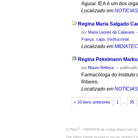
Aguiar. IEA é um dos org
Localizado em
NOTÍCIA
Regina Maria Salgado C
por
Maria Leonor de Calasans
França
,
capa
,
Institucional
Localizado em
MIDIATE
Regina Pekelmann Markus 
por
Mauro Bellesa
—
publicado
Farmacóloga do Instituto
Ribeiro.
Localizado em
NOTÍCIA
« 10 itens anteriores
1
…
35
®
O
Plone
- CMS/WCM de Código Aberto
tem
©
2
This Plone Theme brought to you by
Simples Co