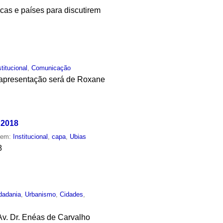
ficas e países para discutirem
stitucional
,
Comunicação
A apresentação será de Roxane
 2018
o em:
Institucional
,
capa
,
Ubias
8
dadania
,
Urbanismo
,
Cidades
,
Av. Dr. Enéas de Carvalho