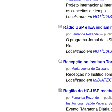
Projeto internacional inte
os conceitos de tempo.
Localizado em
NOTÍCIA
Rádio USP e IEA iniciam 
por
Fernanda Rezende
—
publi
O programa Jornal da USP
Ré.
Localizado em
NOTÍCIA
Recepção no Instituto To
por
Maria Leonor de Calasans
Recepção no Instituo Tom
Localizado em
MIDIATE
Região do HC-USP recebe
por
Fernanda Rezende
—
publi
Institucional
,
Saúde Pública
,
S
Evento "Maratona Diária p