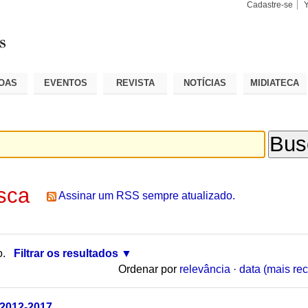
Cadastre-se
Busca
Busca
Avançad
OAS
EVENTOS
REVISTA
NOTÍCIAS
MIDIATECA
sca
Assinar um RSS sempre atualizado.
o.
Filtrar os resultados
Ordenar por
relevância
·
data (mais rec
 2012-2017