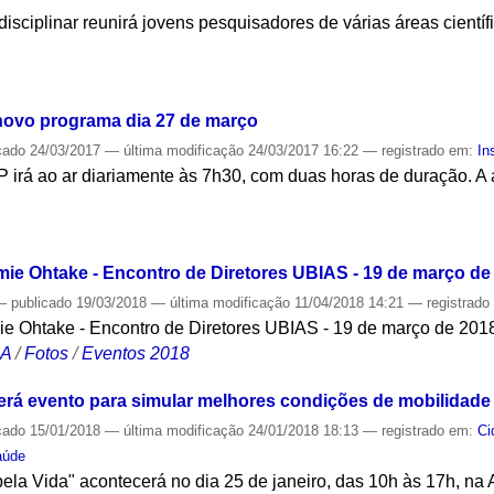
rdisciplinar reunirá jovens pesquisadores de várias áreas cientí
S
novo programa dia 27 de março
cado
24/03/2017
—
última modificação
24/03/2017 16:22
— registrado em:
In
 irá ao ar diariamente às 7h30, com duas horas de duração. 
S
mie Ohtake - Encontro de Diretores UBIAS - 19 de março de
—
publicado
19/03/2018
—
última modificação
11/04/2018 14:21
— registrad
ie Ohtake - Encontro de Diretores UBIAS - 19 de março de 201
CA
/
Fotos
/
Eventos 2018
rá evento para simular melhores condições de mobilidade
cado
15/01/2018
—
última modificação
24/01/2018 18:13
— registrado em:
Ci
aúde
ela Vida" acontecerá no dia 25 de janeiro, das 10h às 17h, na 