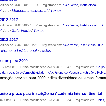
odificação
31/01/2019 16:10
— registrado em:
Sala Verde
,
Institucional
,
IEA
,
CA
/
…
/
Memória Institucional
/
Textos
 2012-2017
odificação
31/01/2019 16:12
— registrado em:
Sala Verde
,
Institucional
,
IEA
,
CA
/
…
/
Sala Verde
/
Textos
 2012-2017
odificação
30/07/2018 11:23
— registrado em:
Sala Verde
,
Institucional
,
IEA
,
/
Memória Institucional
/
Textos
inidos para 2009
15/12/2008
—
última modificação
27/08/2013 15:47
— registrado em:
Grupo 
o da Inovação e Competitividade - NAP
,
Grupo de Pesquisa Nutrição e Pobre
ramação prevista para 2009 indica diversidade de temas, forma
S
osto o prazo para inscrição na Academia Intercontinental
07/08/2014
—
última modificação
12/02/2016 13:34
— registrado em:
Ubias