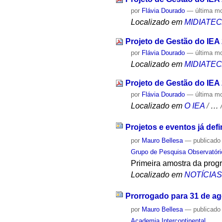
por
Flávia Dourado
—
última m
Localizado em
MIDIATE
Projeto de Gestão do IEA
por
Flávia Dourado
—
última m
Localizado em
MIDIATE
Projeto de Gestão do IEA
por
Flávia Dourado
—
última m
Localizado em
O IEA
/
…
Projetos e eventos já def
por
Mauro Bellesa
—
publicado
Grupo de Pesquisa Observatóri
Primeira amostra da prog
Localizado em
NOTÍCIA
Prorrogado para 31 de ag
por
Mauro Bellesa
—
publicado
Academia Intercontinental