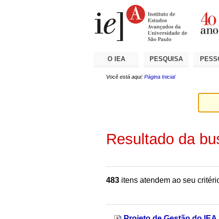
Ir
Ferramentas
Seções
para
Pessoais
o
conteúdo.
|
Ir
para
a
O IEA
PESQUISA
PESS
navegação
Você está aqui:
Página Inicial
Resultado da bu
483
itens atendem ao seu critéri
Projeto de Gestão do IEA