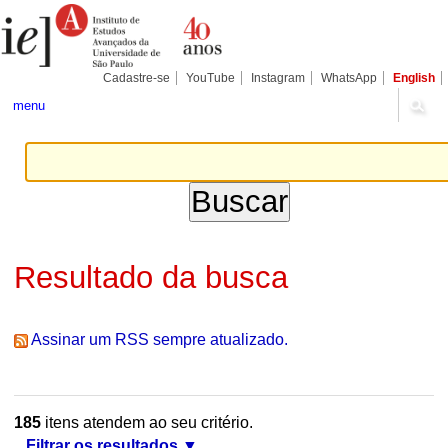
Ir
Ferramentas
Seções
para
Pessoais
o
conteúdo.
|
Cadastre-se
YouTube
Instagram
WhatsApp
English
Ir
para
menu
a
navegação
Resultado da busca
Assinar um RSS sempre atualizado.
185
itens atendem ao seu critério.
Filtrar os resultados