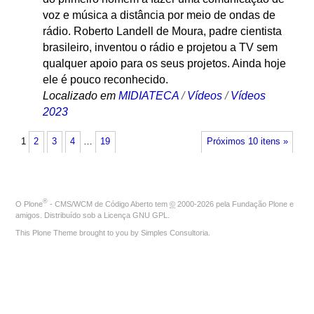
voz e música a distância por meio de ondas de
rádio. Roberto Landell de Moura, padre cientista
brasileiro, inventou o rádio e projetou a TV sem
qualquer apoio para os seus projetos. Ainda hoje
ele é pouco reconhecido.
Localizado em
MIDIATECA
/
Vídeos
/
Vídeos
2023
1
2
3
4
…
19
Próximos 10 itens »
®
O
Plone
- CMS/WCM de Código Aberto
tem
©
2000-2026 pela
Fundação Plone
e
amigos. Distribuído sob a
Licença GNU GPL
.
This Plone Theme brought to you by
Simples Consultoria
.