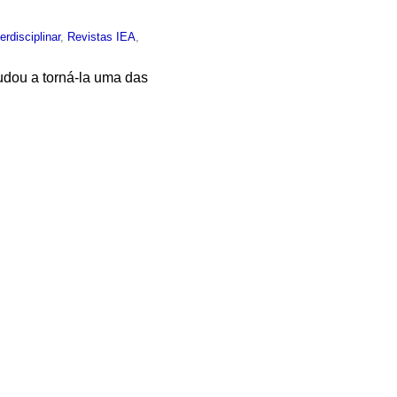
terdisciplinar
,
Revistas IEA
,
ajudou a torná-la uma das
RL-CNRS-USP) - 16/09/2024
m:
Brasil
,
França
,
Institucional
,
USP
,
to público
,
Nutrição
,
Infância
,
ço de 2017
o em:
Institucional
,
Arte
,
Cultura
,