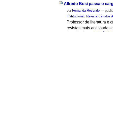
Alfredo Bosi passa o car
por
Fernanda Rezende
—
publi
Institucional
,
Revista Estudos 
Professor de literatura e 
revistas mais acessadas 
Localizado em
NOTÍCIA
Colóquio: Mundos em Tran
por
Joana da Silva Thomaz
—
capa
Localizado em
MIDIATE
Use of Geographic Methods
por
Rafael Borsanelli
—
public
Sustentabilidade
,
Institucional
,
Localizado em
EVENTO
Posse Ricardo Ohtake - Cá
por
Maria Leonor de Calasans