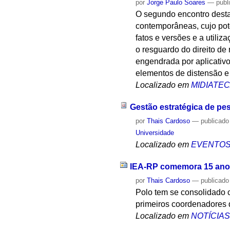
por
Jorge Paulo Soares
—
publ
O segundo encontro desta
contemporâneas, cujo pot
fatos e versões e a utiliz
o resguardo do direito d
engendrada por aplicativ
elementos de distensão e 
Localizado em
MIDIATE
Gestão estratégica de pe
por
Thais Cardoso
—
publicado
Universidade
Localizado em
EVENTO
IEA-RP comemora 15 anos
por
Thais Cardoso
—
publicado
Polo tem se consolidado 
primeiros coordenadores
Localizado em
NOTÍCIA