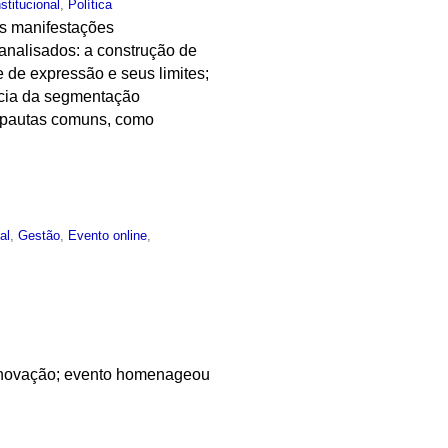
nstitucional
,
Política
as manifestações
analisados: a construção de
e de expressão e seus limites;
ância da segmentação
e pautas comuns, como
al
,
Gestão
,
Evento online
,
 inovação; evento homenageou