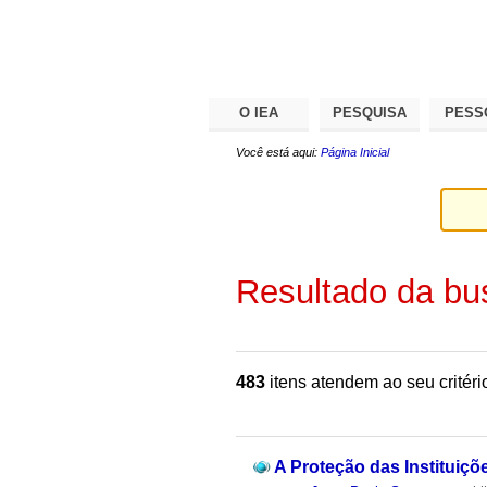
Ir
Ferramentas
Seções
para
Pessoais
o
conteúdo.
|
Ir
para
O IEA
PESQUISA
PESS
a
navegação
Você está aqui:
Página Inicial
Resultado da bu
483
itens atendem ao seu critéri
A Proteção das Instituiçõ