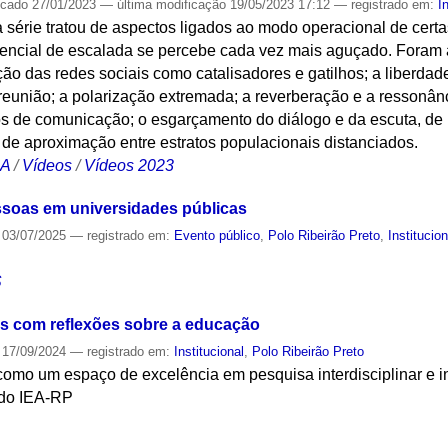
icado
27/01/2023
—
última modificação
19/05/2023 17:12
— registrado em:
I
 série tratou de aspectos ligados ao modo operacional de cert
encial de escalada se percebe cada vez mais aguçado. Foram 
ação das redes sociais como catalisadores e gatilhos; a liberdad
e reunião; a polarização extremada; a reverberação e a resson
os de comunicação; o esgarçamento do diálogo e da escuta, d
de aproximação entre estratos populacionais distanciados.
CA
/
Vídeos
/
Vídeos 2023
ssoas em universidades públicas
03/07/2025
— registrado em:
Evento público
,
Polo Ribeirão Preto
,
Institucion
S
 com reflexões sobre a educação
17/09/2024
— registrado em:
Institucional
,
Polo Ribeirão Preto
como um espaço de excelência em pesquisa interdisciplinar e
 do IEA-RP
S