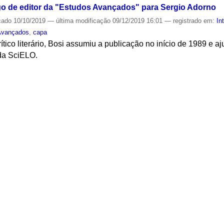
go de editor da "Estudos Avançados" para Sergio Adorno
cado
10/10/2019
—
última modificação
09/12/2019 16:01
— registrado em:
In
Avançados
,
capa
crítico literário, Bosi assumiu a publicação no início de 1989 e 
da SciELO.
S
sição - Jornadas do International Research Laboratory (I
publicado
11/12/2024
—
última modificação
10/01/2025 09:32
— registrado e
CA
/
Fotos
/
Eventos 2024
 to Characterize Social Inequalities
ado
21/03/2017
—
última modificação
28/03/2017 15:56
— registrado em:
Even
Clima
S
tedra Olavo Setubal de Arte Cultura e Ciência - 17 de mar
—
publicado
17/03/2017
—
última modificação
22/03/2017 17:25
— registrad