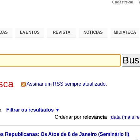
Cadastre-se
Busca
Busca
Avançad
OAS
EVENTOS
REVISTA
NOTÍCIAS
MIDIATECA
sca
Assinar um RSS sempre atualizado.
o.
Filtrar os resultados
Ordenar por
relevância
·
data (mais re
es Republicanas: Os Atos de 8 de Janeiro (Seminário II)