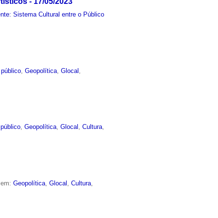
ísticos - 17/05/2023
e: Sistema Cultural entre o Público
 público
,
Geopolítica
,
Glocal
,
público
,
Geopolítica
,
Glocal
,
Cultura
,
o em:
Geopolítica
,
Glocal
,
Cultura
,