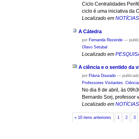
Ciclo Centralidades Perif
ciclo é uma iniciativa da 
Localizado em
NOTÍCIA
A Cátedra
por
Fernanda Rezende
—
publi
Olavo Setubal
Localizado em
PESQUIS
A ciência e o sentido da
por
Flávia Dourado
—
publicad
Professores Visitantes
,
Ciência
No dia 8 de abril, às 09h
Bernardo Sorj, professor vi
Localizado em
NOTÍCIA
« 10 itens anteriores
1
2
3