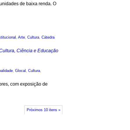
munidades de baixa renda. O
stitucional
,
Arte
,
Cultura
,
Cátedra
 Cultura, Ciência e Educação
nalidade
,
Glocal
,
Cultura
,
lores, com exposição de
Próximos 10 itens »