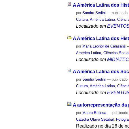
A América Latina dos Hist
por
Sandra Sedini
—
publicado
Cultura
,
América Latina
,
Ciênci
Localizado em
EVENTO
A América Latina dos Hist
por
Maria Leonor de Calasans
América Latina
,
Ciências Socia
Localizado em
MIDIATE
A América Latina dos Soc
por
Sandra Sedini
—
publicado
Cultura
,
América Latina
,
Ciênci
Localizado em
EVENTO
A autorrepresentação da p
por
Mauro Bellesa
—
publicado
Cátedra Olavo Setubal
,
Fotogra
Realizado no dia 26 de n