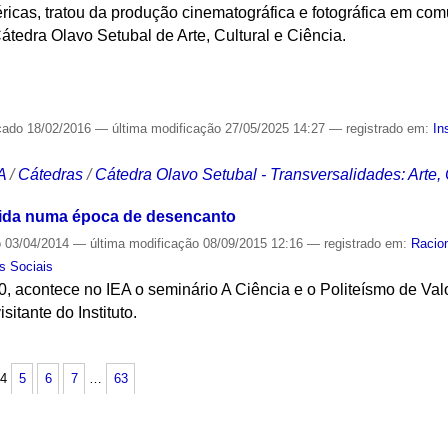
éricas, tratou da produção cinematográfica e fotográfica em co
Cátedra Olavo Setubal de Arte, Cultural e Ciência.
S
cado
18/02/2016
—
última modificação
27/05/2025 14:27
— registrado em:
In
A
/
Cátedras
/
Cátedra Olavo Setubal - Transversalidades: Arte,
 vida numa época de desencanto
o
03/04/2014
—
última modificação
08/09/2015 12:16
— registrado em:
Racio
s Sociais
30, acontece no IEA o seminário A Ciência e o Politeísmo de Va
sitante do Instituto.
S
4
5
6
7
…
63