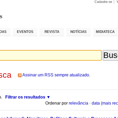
Cadastre-se
Busca
Busca
Avançad
OAS
EVENTOS
REVISTA
NOTÍCIAS
MIDIATECA
sca
Assinar um RSS sempre atualizado.
o.
Filtrar os resultados
Ordenar por
relevância
·
data (mais rec