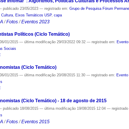
e Infomar”: Algoritmos, Políticas Culturais e Processos Art
—
publicado
23/05/2023
— registrado em:
Grupo de Pesquisa Fórum Permanent
,
Cultura
,
Eixos Temáticos USP
,
capa
CA
/
Fotos
/
Eventos 2023
tistas Políticos (Ciclo Temático)
06/01/2015
—
última modificação
29/03/2022 09:32
— registrado em:
Evento
as Sociais
S
nomistas (Ciclo Temático)
06/01/2015
—
última modificação
20/08/2015 11:30
— registrado em:
Evento 
is
S
nomistas (Ciclo Temático) - 18 de agosto de 2015
—
publicado
18/08/2015
—
última modificação
19/08/2015 12:04
— registrad
is
CA
/
Fotos
/
Eventos 2015