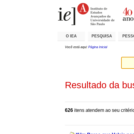
Ir
Ferramentas
Seções
para
Pessoais
o
conteúdo.
|
Ir
para
a
O IEA
PESQUISA
PESS
navegação
Você está aqui:
Página Inicial
Resultado da bu
626
itens atendem ao seu critéri