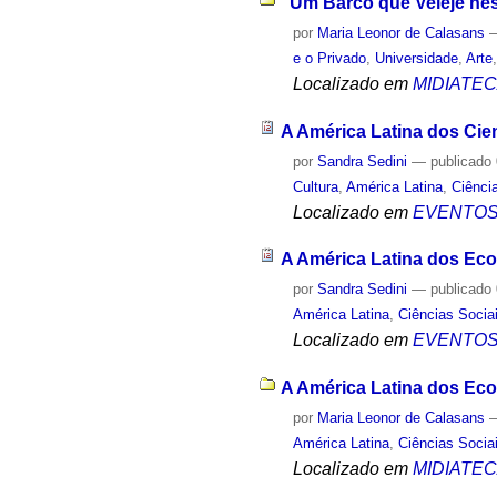
“Um Barco que Veleje ness
por
Maria Leonor de Calasans
e o Privado
,
Universidade
,
Arte
Localizado em
MIDIATE
A América Latina dos Cien
por
Sandra Sedini
—
publicado
Cultura
,
América Latina
,
Ciênci
Localizado em
EVENTO
A América Latina dos Eco
por
Sandra Sedini
—
publicado
América Latina
,
Ciências Socia
Localizado em
EVENTO
A América Latina dos Eco
por
Maria Leonor de Calasans
América Latina
,
Ciências Socia
Localizado em
MIDIATE