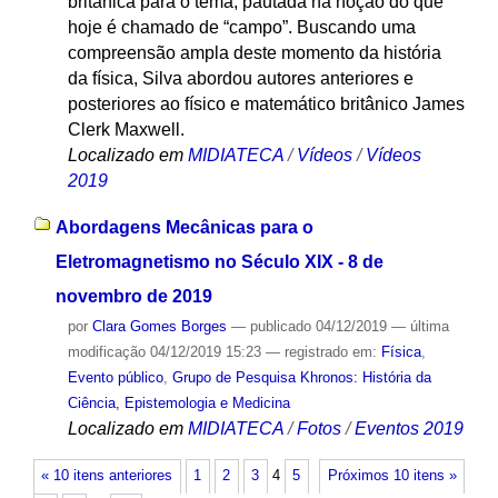
britânica para o tema, pautada na noção do que
hoje é chamado de “campo”. Buscando uma
compreensão ampla deste momento da história
da física, Silva abordou autores anteriores e
posteriores ao físico e matemático britânico James
Clerk Maxwell.
Localizado em
MIDIATECA
/
Vídeos
/
Vídeos
2019
Abordagens Mecânicas para o
Eletromagnetismo no Século XIX - 8 de
novembro de 2019
por
Clara Gomes Borges
—
publicado
04/12/2019
—
última
modificação
04/12/2019 15:23
— registrado em:
Física
,
Evento público
,
Grupo de Pesquisa Khronos: História da
Ciência, Epistemologia e Medicina
Localizado em
MIDIATECA
/
Fotos
/
Eventos 2019
« 10 itens anteriores
1
2
3
4
5
Próximos 10 itens »