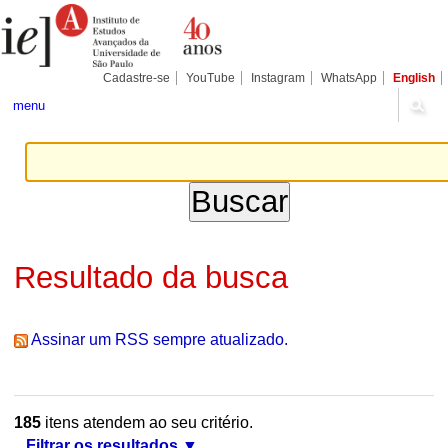
Ir
Ferramentas
Seções
para
Pessoais
o
conteúdo.
|
Cadastre-se
YouTube
Instagram
WhatsApp
English
Ir
para
menu
a
navegação
Resultado da busca
Assinar um RSS sempre atualizado.
185
itens atendem ao seu critério.
Filtrar os resultados