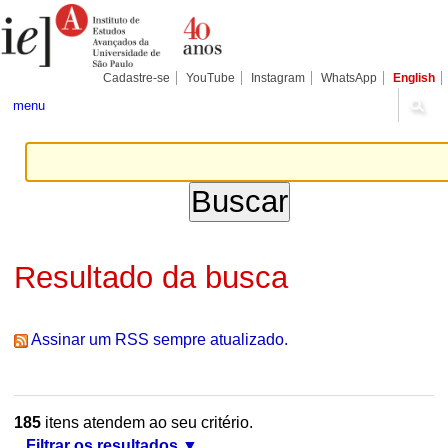
Ir
Ferramentas
Seções
para
Pessoais
o
conteúdo.
|
Cadastre-se
YouTube
Instagram
WhatsApp
English
Ir
para
menu
a
navegação
Resultado da busca
Assinar um RSS sempre atualizado.
185
itens atendem ao seu critério.
Filtrar os resultados