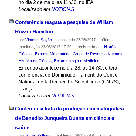
no dia 2 de maio, às 11h30, no IEA.
Localizado em
NOTÍCIAS
Conferência resgata a pesquisa de William
Rowan Hamilton
por
Vinícius Sayão
—
publicado
23/08/2017
—
última
modificação
23/08/2017 17:20
— registrado em:
História
,
Ciências Exatas
,
Matemática
,
Grupo de Pesquisa Khronos:
História da Ciência, Epistemologia e Medicina
Encontro acontece no dia 28, às 14h30, e terá
conferência de Dominique Flament, do Centre
National de la Recherche Scientifique (CNRS),
França
Localizado em
NOTÍCIAS
Conferência trata da produção cinematográfica
de Benedito Junqueira Duarte em ciência e
saúde
por
Mauro Bellesa
—
publicado
06/11/2018
—
última