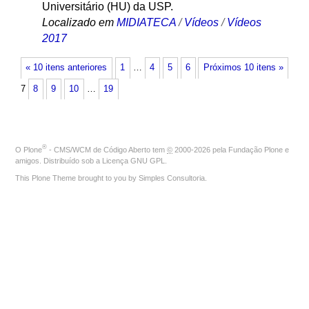
Universitário (HU) da USP.
Localizado em
MIDIATECA
/
Vídeos
/
Vídeos
2017
« 10 itens anteriores
1
…
4
5
6
Próximos 10 itens »
7
8
9
10
…
19
®
O
Plone
- CMS/WCM de Código Aberto
tem
©
2000-2026 pela
Fundação Plone
e
amigos. Distribuído sob a
Licença GNU GPL
.
This Plone Theme brought to you by
Simples Consultoria
.