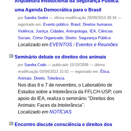
Arquitetura Institucional da Segurança Pública:
uma Agenda Democrática para o Brasil
por
Sandra Sedini
—
última modificação
28/09/2015 08:34
—
registrado em:
Evento público
,
Brasil
,
Direitos humanos
,
Violência
,
Justiça
,
Cidades
,
Antropologia
,
IEA
,
Ciências
Sociais
,
Crime Organizado
,
Direito
,
Segurança Pública
Localizado em
EVENTOS
/
Eventos e Reuniões
Seminário debate os direitos dos animais
por
Sandra Codo
—
publicado
15/10/2008
—
última
modificação
03/04/2013 15:02
— registrado em:
Ética
,
Animais
,
Direito
,
Tolerância
Nos dias 6 e 7 de novembro, o Laboratório de
Estudos sobre a Intolerância da FFLCH-USP, com
apoio do IEA, realiza o seminário "Direitos dos
Animais: Faces da Intolerância".
Localizado em
NOTÍCIAS
Encontro discute consciência e direitos dos