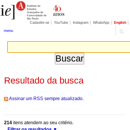
Ir
Ferramentas
Seções
para
Pessoais
o
conteúdo.
|
Cadastre-se
YouTube
Instagram
WhatsApp
English
Ir
para
menu
a
navegação
Resultado da busca
Assinar um RSS sempre atualizado.
214
itens atendem ao seu critério.
Filtrar os resultados