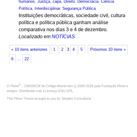
humanos
,
Justiça
,
capa
,
Direito
,
Democracia
,
Ciência
Política
,
Interdisciplinar
,
Segurança Pública
Instituições democráticas, sociedade civil, cultura
política e política pública ganham análise
comparativa nos dias 3 e 4 de dezembro.
Localizado em
NOTÍCIAS
« 10 itens anteriores
1
2
3
4
5
Próximos 10 itens »
6
…
22
®
O
Plone
- CMS/WCM de Código Aberto
tem
©
2000-2026 pela
Fundação Plone
e
amigos. Distribuído sob a
Licença GNU GPL
.
This Plone Theme brought to you by
Simples Consultoria
.