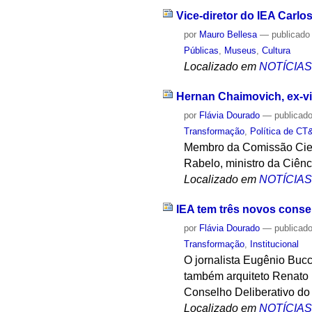
Vice-diretor do IEA Carlo
por
Mauro Bellesa
—
publicado
Públicas
,
Museus
,
Cultura
Localizado em
NOTÍCIA
Hernan Chaimovich, ex-vi
por
Flávia Dourado
—
publicad
Transformação
,
Política de CT
Membro da Comissão Cient
Rabelo, ministro da Ciênc
Localizado em
NOTÍCIA
IEA tem três novos conse
por
Flávia Dourado
—
publicad
Transformação
,
Institucional
O jornalista Eugênio Bucci
também arquiteto Renato 
Conselho Deliberativo do
Localizado em
NOTÍCIA