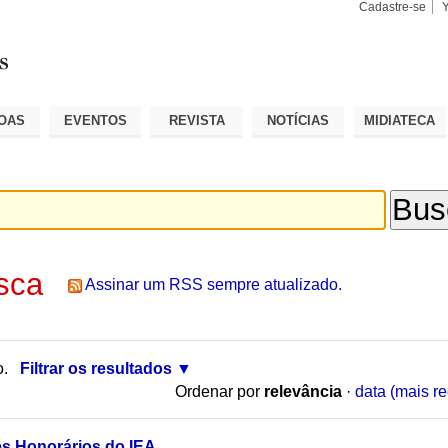
Cadastre-se
Busca
Busca
Avançad
OAS
EVENTOS
REVISTA
NOTÍCIAS
MIDIATECA
sca
Assinar um RSS sempre atualizado.
o.
Filtrar os resultados
Ordenar por
relevância
·
data (mais re
s Honorários do IEA