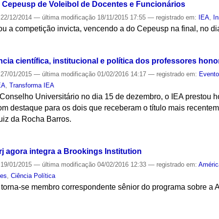
 Cepeusp de Voleibol de Docentes e Funcionários
22/12/2014
—
última modificação
18/11/2015 17:55
— registrado em:
IEA
,
In
nou a competição invicta, vencendo a do Cepeusp na final, no d
S
a científica, institucional e política dos professores hono
27/01/2015
—
última modificação
01/02/2016 14:17
— registrado em:
Event
EA
,
Transforma IEA
Conselho Universitário no dia 15 de dezembro, o IEA prestou
om destaque para os dois que receberam o título mais recenteme
Luiz da Rocha Barros.
S
 agora integra a Brookings Institution
19/01/2015
—
última modificação
04/02/2016 12:33
— registrado em:
Améric
tes
,
Ciência Política
A torna-se membro correspondente sênior do programa sobre a A
S