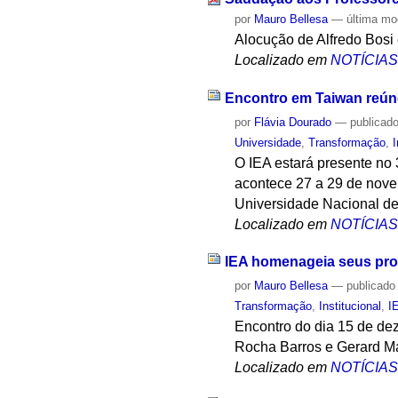
por
Mauro Bellesa
—
última mo
Alocução de Alfredo Bos
Localizado em
NOTÍCIA
Encontro em Taiwan reúne
por
Flávia Dourado
—
publicad
Universidade
,
Transformação
,
I
O IEA estará presente no 
acontece 27 a 29 de nove
Universidade Nacional de
Localizado em
NOTÍCIA
IEA homenageia seus pro
por
Mauro Bellesa
—
publicado
Transformação
,
Institucional
,
I
Encontro do dia 15 de dez
Rocha Barros e Gerard Ma
Localizado em
NOTÍCIA