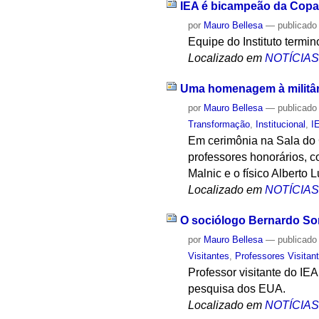
IEA é bicampeão da Copa
por
Mauro Bellesa
—
publicado
Equipe do Instituto termi
Localizado em
NOTÍCIA
Uma homenagem à militânci
por
Mauro Bellesa
—
publicado
Transformação
,
Institucional
,
I
Em cerimônia na Sala do 
professores honorários, c
Malnic e o físico Alberto 
Localizado em
NOTÍCIA
O sociólogo Bernardo Sorj
por
Mauro Bellesa
—
publicado
Visitantes
,
Professores Visitan
Professor visitante do IE
pesquisa dos EUA.
Localizado em
NOTÍCIA