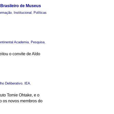
o Brasileiro de Museus
ormação
,
Institucional
,
Políticas
ontinental Academia
,
Pesquisa
,
itou o convite de Aldo
ho Deliberativo
,
IEA
,
ituto Tomie Ohtake, e o
são os novos membros do