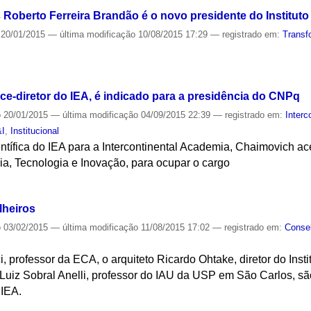
s Roberto Ferreira Brandão é o novo presidente do Institut
20/01/2015
—
última modificação
10/08/2015 17:29
— registrado em:
Transf
S
ce-diretor do IEA, é indicado para a presidência do CNPq
o
20/01/2015
—
última modificação
04/09/2015 22:39
— registrado em:
Interc
&I
,
Institucional
ífica do IEA para a Intercontinental Academia, Chaimovich ace
ia, Tecnologia e Inovação, para ocupar o cargo
S
lheiros
o
03/02/2015
—
última modificação
11/08/2015 17:02
— registrado em:
Consel
, professor da ECA, o arquiteto Ricardo Ohtake, diretor do Inst
Luiz Sobral Anelli, professor do IAU da USP em São Carlos, 
 IEA.
S