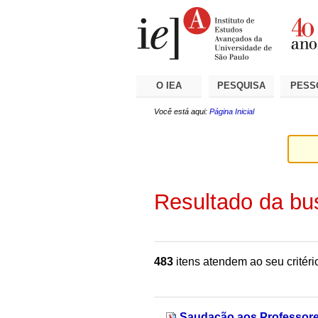
Ir
Ferramentas
Seções
para
Pessoais
o
conteúdo.
|
Ir
para
a
O IEA
PESQUISA
PESS
navegação
Você está aqui:
Página Inicial
Resultado da bu
483
itens atendem ao seu critéri
Saudação aos Professore