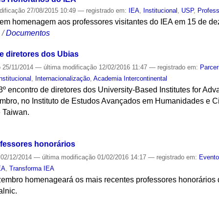
dificação
27/08/2015 10:49
— registrado em:
IEA
,
Institucional
,
USP
,
Profess
i em homenagem aos professores visitantes do IEA em 15 de d
S
/
Documentos
 diretores dos Ubias
o
25/11/2014
—
última modificação
12/02/2016 11:47
— registrado em:
Parcer
nstitucional
,
Internacionalização
,
Academia Intercontinental
3º encontro de diretores dos University-Based Institutes for Ad
mbro, no Instituto de Estudos Avançados em Humanidades e Ci
 Taiwan.
S
fessores honorários
02/12/2014
—
última modificação
01/02/2016 14:17
— registrado em:
Event
EA
,
Transforma IEA
embro homenageará os mais recentes professores honorários do 
lnic.
S