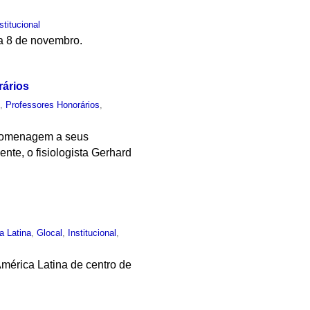
stitucional
ia 8 de novembro.
rários
o
,
Professores Honorários
,
 homenagem a seus
nte, o fisiologista Gerhard
a Latina
,
Glocal
,
Institucional
,
mérica Latina de centro de