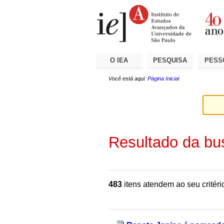
Ir
Ferramentas
Seções
para
Pessoais
o
conteúdo.
|
Ir
para
a
O IEA
PESQUISA
PESS
navegação
Você está aqui:
Página Inicial
Resultado da bu
483
itens atendem ao seu critéri