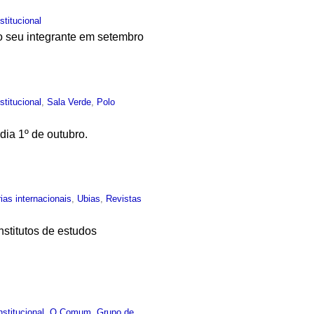
nstitucional
 seu integrante em setembro
nstitucional
,
Sala Verde
,
Polo
dia 1º de outubro.
ias internacionais
,
Ubias
,
Revistas
stitutos de estudos
nstitucional
,
O Comum
,
Grupo de