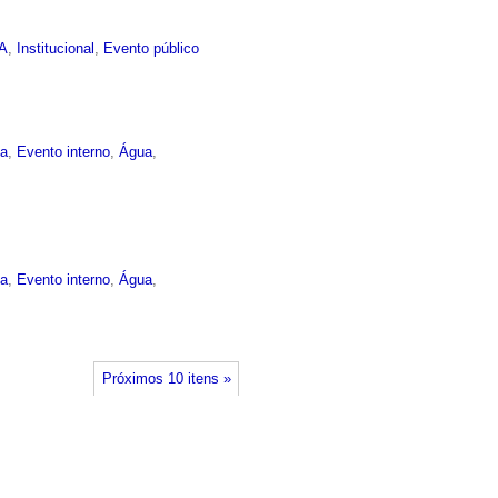
EA
,
Institucional
,
Evento público
ma
,
Evento interno
,
Água
,
ma
,
Evento interno
,
Água
,
Próximos 10 itens »