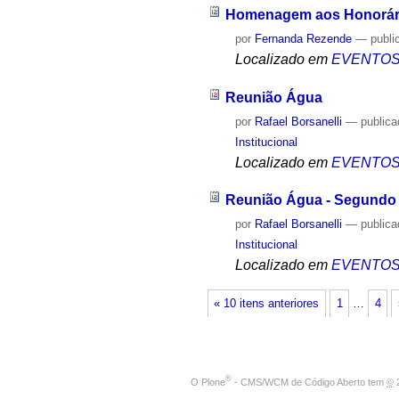
Homenagem aos Honorári
por
Fernanda Rezende
—
publi
Localizado em
EVENTO
Reunião Água
por
Rafael Borsanelli
—
public
Institucional
Localizado em
EVENTO
Reunião Água - Segundo
por
Rafael Borsanelli
—
public
Institucional
Localizado em
EVENTO
« 10 itens anteriores
1
…
4
®
O
Plone
- CMS/WCM de Código Aberto
tem
©
2