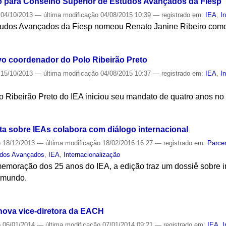
 para Conselho Superior de Estudos Avançados da Fiesp
04/10/2013
—
última modificação
04/08/2015 10:39
— registrado em:
IEA
,
I
tudos Avançados da Fiesp nomeou Renato Janine Ribeiro como
S
ovo coordenador do Polo Ribeirão Preto
15/10/2013
—
última modificação
04/08/2015 10:37
— registrado em:
IEA
,
I
 Ribeirão Preto do IEA iniciou seu mandato de quatro anos no 
S
ta sobre IEAs colabora com diálogo internacional
o
18/12/2013
—
última modificação
18/02/2016 16:27
— registrado em:
Parcer
udos Avançados
,
IEA
,
Internacionalização
oração dos 25 anos do IEA, a edição traz um dossiê sobre in
 mundo.
S
nova vice-diretora da EACH
o
06/01/2014
—
última modificação
07/01/2014 09:21
— registrado em:
IEA
,
I