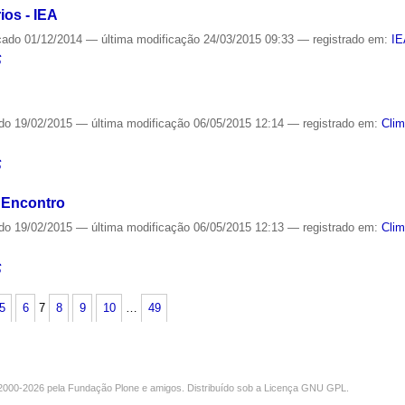
os - IEA
cado
01/12/2014
—
última modificação
24/03/2015 09:33
— registrado em:
I
S
ado
19/02/2015
—
última modificação
06/05/2015 12:14
— registrado em:
Cli
S
 Encontro
ado
19/02/2015
—
última modificação
06/05/2015 12:13
— registrado em:
Cli
S
5
6
7
8
9
10
…
49
000-2026 pela
Fundação Plone
e amigos. Distribuído sob a
Licença GNU GPL
.