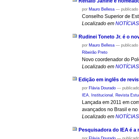
Renato Janine é nomeado
por
Mauro Bellesa
—
publicado
Conselho Superior de Es
Localizado em
NOTÍCIA
Rudinei Toneto Jr. é o n
por
Mauro Bellesa
—
publicado
Ribeirão Preto
Novo coordenador do Polo
Localizado em
NOTÍCIA
Edição em inglês de revis
por
Flávia Dourado
—
publicad
IEA
,
Institucional
,
Revista Est
Lançada em 2011 em comem
avançados no Brasil e no
Localizado em
NOTÍCIA
Pesquisadora do IEA é a 
por
Flávia Dourado
—
publicad