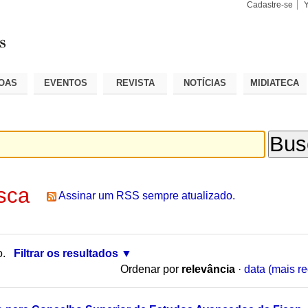
Cadastre-se
Busca
Busca
Avançad
OAS
EVENTOS
REVISTA
NOTÍCIAS
MIDIATECA
sca
Assinar um RSS sempre atualizado.
o.
Filtrar os resultados
Ordenar por
relevância
·
data (mais re