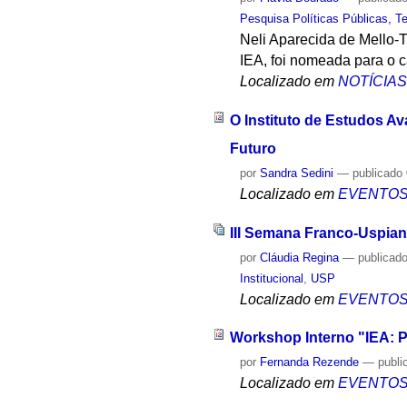
Pesquisa Políticas Públicas, Te
Neli Aparecida de Mello-T
IEA, foi nomeada para o 
Localizado em
NOTÍCIA
O Instituto de Estudos A
Futuro
por
Sandra Sedini
—
publicado
Localizado em
EVENTO
III Semana Franco-Uspian
por
Cláudia Regina
—
publicad
Institucional
,
USP
Localizado em
EVENTO
Workshop Interno "IEA: P
por
Fernanda Rezende
—
publi
Localizado em
EVENTO