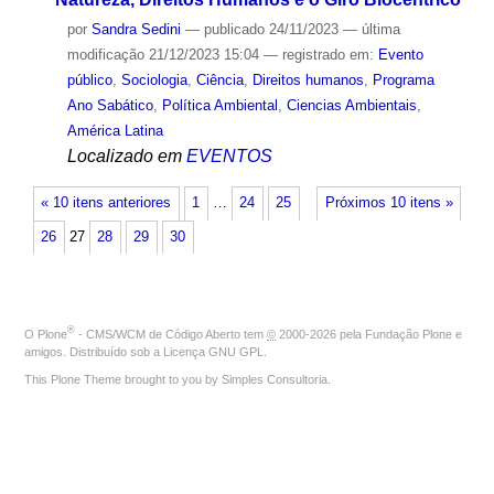
por
Sandra Sedini
—
publicado
24/11/2023
—
última
modificação
21/12/2023 15:04
— registrado em:
Evento
público
,
Sociologia
,
Ciência
,
Direitos humanos
,
Programa
Ano Sabático
,
Política Ambiental
,
Ciencias Ambientais
,
América Latina
Localizado em
EVENTOS
« 10 itens anteriores
1
…
24
25
Próximos 10 itens »
26
27
28
29
30
®
O
Plone
- CMS/WCM de Código Aberto
tem
©
2000-2026 pela
Fundação Plone
e
amigos. Distribuído sob a
Licença GNU GPL
.
This Plone Theme brought to you by
Simples Consultoria
.