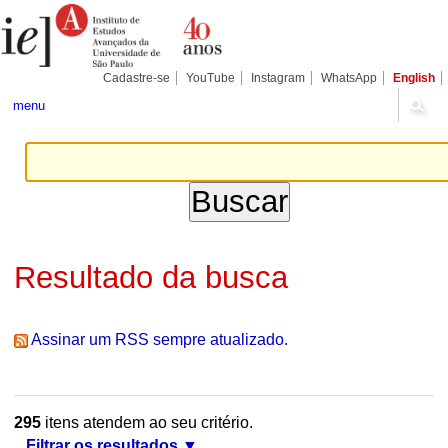
Ir
Ferramentas
Seções
para
Pessoais
o
conteúdo.
|
Cadastre-se
YouTube
Instagram
WhatsApp
English
Ir
para
menu
a
navegação
Resultado da busca
Assinar um RSS sempre atualizado.
295
itens atendem ao seu critério.
Filtrar os resultados