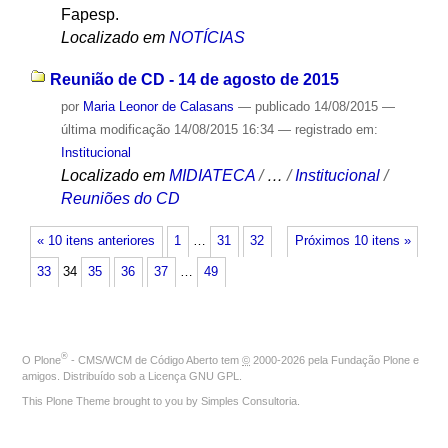
Fapesp.
Localizado em
NOTÍCIAS
Reunião de CD - 14 de agosto de 2015
por
Maria Leonor de Calasans
—
publicado
14/08/2015
—
última modificação
14/08/2015 16:34
— registrado em:
Institucional
Localizado em
MIDIATECA
/
…
/
Institucional
/
Reuniões do CD
« 10 itens anteriores
1
…
31
32
Próximos 10 itens »
33
34
35
36
37
…
49
®
O
Plone
- CMS/WCM de Código Aberto
tem
©
2000-2026 pela
Fundação Plone
e
amigos. Distribuído sob a
Licença GNU GPL
.
This Plone Theme brought to you by
Simples Consultoria
.