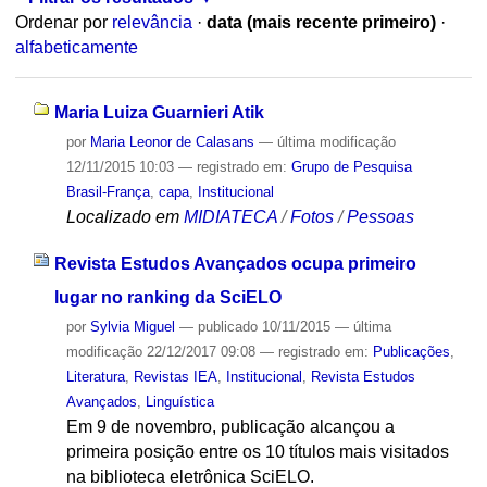
Ordenar por
relevância
·
data (mais recente primeiro)
·
alfabeticamente
Maria Luiza Guarnieri Atik
por
Maria Leonor de Calasans
—
última modificação
12/11/2015 10:03
— registrado em:
Grupo de Pesquisa
Brasil-França
,
capa
,
Institucional
Localizado em
MIDIATECA
/
Fotos
/
Pessoas
Revista Estudos Avançados ocupa primeiro
lugar no ranking da SciELO
por
Sylvia Miguel
—
publicado
10/11/2015
—
última
modificação
22/12/2017 09:08
— registrado em:
Publicações
,
Literatura
,
Revistas IEA
,
Institucional
,
Revista Estudos
Avançados
,
Linguística
Em 9 de novembro, publicação alcançou a
primeira posição entre os 10 títulos mais visitados
na biblioteca eletrônica SciELO.