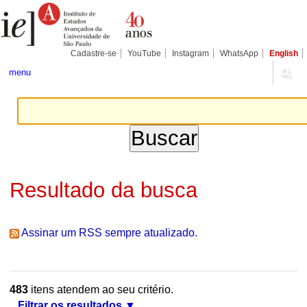
Ir
Ferramentas
Seções
para
Pessoais
o
conteúdo.
|
Cadastre-se
YouTube
Instagram
WhatsApp
English
Ir
para
menu
a
navegação
Resultado da busca
Assinar um RSS sempre atualizado.
483
itens atendem ao seu critério.
Filtrar os resultados