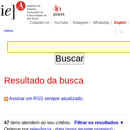
Ir
Ferramentas
Seções
para
Pessoais
o
conteúdo.
|
Cadastre-se
YouTube
Instagram
WhatsApp
English
Ir
para
menu
a
navegação
Resultado da busca
Assinar um RSS sempre atualizado.
47
itens atendem ao seu critério.
Filtrar os resultados
Ordenar por
relevância
·
data (mais recente primeiro)
·