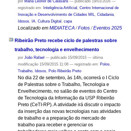
por
Maria Leonor de Calasans
—
publicado
19/01/2026
—
registrado em:
Inteligência Artificial
,
Centro Internacional de
Inovação e Desenvolvimento de Cidades MIL
,
Cidadania
,
Idosos
,
IA
,
Cultura Digital
,
capa
Localizado em
MIDIATECA
/
Fotos
/
Eventos 2025
Ribeirão Preto recebe ciclo de palestras sobre
trabalho, tecnologia e envelhecimento
por
João Rafael
—
publicado
15/09/2015
—
última
modificação
15/09/2015 11:08
— registrado em:
Polos
,
Trabalho
,
Idosos
,
Polo Ribeirão Preto
No dia 22 de setembro, às 14h, ocorrerá o I Ciclo
de Palestras sobre o Trabalho, Tecnologia e
Envelhecimento, no salão de eventos do Centro
de Tecnologia da Informação da USP Ribeirão
Preto (CeTI-RP). A atividade irá discutir o impacto
da inserção das novas tecnologias nas atividades
de trabalho e a preparação do mercado de
trabalho para receber e gerenciar os