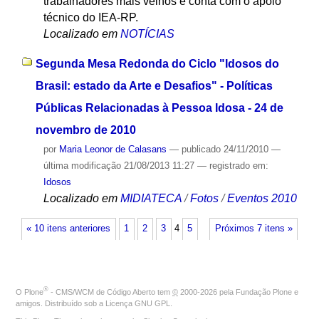
trabalhadores mais velhos e conta com o apoio
técnico do IEA-RP.
Localizado em
NOTÍCIAS
Segunda Mesa Redonda do Ciclo "Idosos do
Brasil: estado da Arte e Desafios" - Políticas
Públicas Relacionadas à Pessoa Idosa - 24 de
novembro de 2010
por
Maria Leonor de Calasans
—
publicado
24/11/2010
—
última modificação
21/08/2013 11:27
— registrado em:
Idosos
Localizado em
MIDIATECA
/
Fotos
/
Eventos 2010
« 10 itens anteriores
1
2
3
4
5
Próximos 7 itens »
®
O
Plone
- CMS/WCM de Código Aberto
tem
©
2000-2026 pela
Fundação Plone
e
amigos. Distribuído sob a
Licença GNU GPL
.