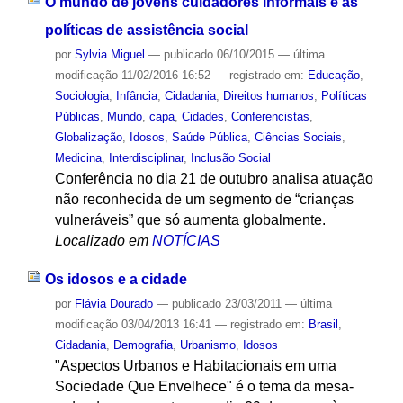
O mundo de jovens cuidadores informais e as
políticas de assistência social
por
Sylvia Miguel
—
publicado
06/10/2015
—
última
modificação
11/02/2016 16:52
— registrado em:
Educação
,
Sociologia
,
Infância
,
Cidadania
,
Direitos humanos
,
Políticas
Públicas
,
Mundo
,
capa
,
Cidades
,
Conferencistas
,
Globalização
,
Idosos
,
Saúde Pública
,
Ciências Sociais
,
Medicina
,
Interdisciplinar
,
Inclusão Social
Conferência no dia 21 de outubro analisa atuação
não reconhecida de um segmento de “crianças
vulneráveis” que só aumenta globalmente.
Localizado em
NOTÍCIAS
Os idosos e a cidade
por
Flávia Dourado
—
publicado
23/03/2011
—
última
modificação
03/04/2013 16:41
— registrado em:
Brasil
,
Cidadania
,
Demografia
,
Urbanismo
,
Idosos
"Aspectos Urbanos e Habitacionais em uma
Sociedade Que Envelhece" é o tema da mesa-