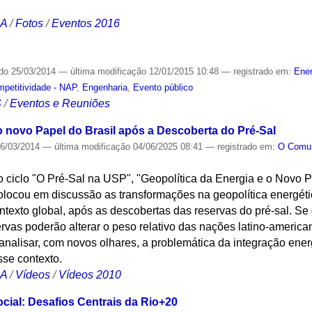
CA
/
Fotos
/
Eventos 2016
ado
25/03/2014
—
última modificação
12/01/2015 10:48
— registrado em:
Ener
mpetitividade - NAP
,
Engenharia
,
Evento público
S
/
Eventos e Reuniões
o novo Papel do Brasil após a Descoberta do Pré-Sal
6/03/2014
—
última modificação
04/06/2025 08:41
— registrado em:
O Com
o ciclo "O Pré-Sal na USP", "Geopolítica da Energia e o Novo P
locou em discussão as transformações na geopolítica energétic
ntexto global, após as descobertas das reservas do pré-sal. Se
ervas poderão alterar o peso relativo das nações latino-americ
a analisar, com novos olhares, a problemática da integração ene
sse contexto.
CA
/
Vídeos
/
Vídeos 2010
cial: Desafios Centrais da Rio+20