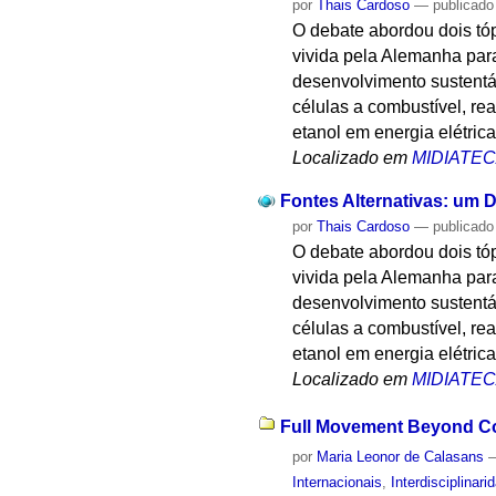
por
Thais Cardoso
—
publicado
O debate abordou dois tóp
vivida pela Alemanha para
desenvolvimento sustentá
células a combustível, re
etanol em energia elétrica
Localizado em
MIDIATE
Fontes Alternativas: um D
por
Thais Cardoso
—
publicado
O debate abordou dois tóp
vivida pela Alemanha para
desenvolvimento sustentá
células a combustível, re
etanol em energia elétrica
Localizado em
MIDIATE
Full Movement Beyond Con
por
Maria Leonor de Calasans
Internacionais
,
Interdisciplinari