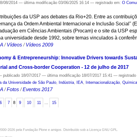
8/08/2014
—
última modificação
03/06/2025 16:14
— registrado em:
O Com
tribuições da USP aos debates da Rio+20. Entre as contribuiç
ernança da Ordem Ambiental Internacional e Inclusão Social" (
duação em Ciências Ambientais (Procam) e o site da USP esp
na universidade desde 1992, sobre temas vinculados à conferê
CA
/
Vídeos
/
Vídeos 2009
omy & Entrepreneurship: Innovative Drivers towards Sust
ial and Cross-border Cooperation - 12 de julho de 2017
—
publicado
18/07/2017
—
última modificação
18/07/2017 15:41
— registrad
sa da Universidade de São Paulo
,
Indústria
,
IEA
,
Internacionalização
,
Químic
CA
/
Fotos
/
Eventos 2017
6
7
8
9
10
11
…
15
000-2026 pela
Fundação Plone
e amigos. Distribuído sob a
Licença GNU GPL
.