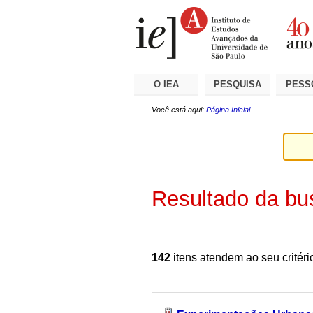
Ir
Ferramentas
Seções
para
Pessoais
o
conteúdo.
|
Ir
para
a
O IEA
PESQUISA
PESS
navegação
Você está aqui:
Página Inicial
Resultado da bu
142
itens atendem ao seu critéri