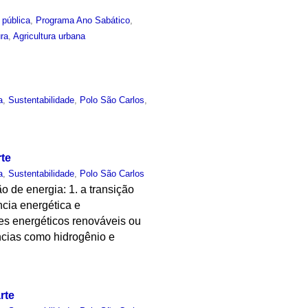
 pública
,
Programa Ano Sabático
,
ura
,
Agricultura urbana
a
,
Sustentabilidade
,
Polo São Carlos
,
rte
a
,
Sustentabilidade
,
Polo São Carlos
 de energia: 1. a transição
ncia energética e
s energéticos renováveis ou
âncias como hidrogênio e
rte