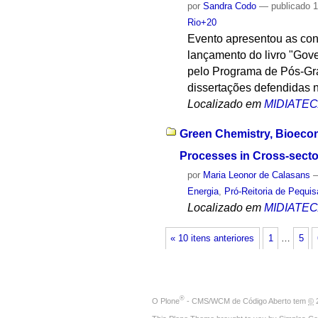
por
Sandra Codo
—
publicado
1
Rio+20
Evento apresentou as con
lançamento do livro "Gov
pelo Programa de Pós-Gra
dissertações defendidas 
Localizado em
MIDIATE
Green Chemistry, Bioecon
Processes in Cross-sector
por
Maria Leonor de Calasans
Energia
,
Pró-Reitoria de Pequi
Localizado em
MIDIATE
« 10 itens anteriores
1
…
5
®
O
Plone
- CMS/WCM de Código Aberto
tem
©
2