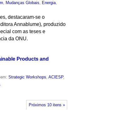
um
,
Mudanças Globais
,
Energia
,
ões, destacaram-se o
Editora Annablume), produzido
ecial com as teses e
ncia da ONU.
ainable Products and
o em:
Strategic Workshops
,
ACIESP
,
a
Próximos 10 itens »