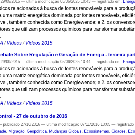
29/09/2015
—
última modificação
05/06/2025 10:43
— registrado em:
Energi
icos relacionados à busca de fontes renováveis para a produção
 uma matriz energética dominada por fontes renováveis, eficiê
vel, também conhecida como Energiewende; e 2. os conversore
atores que utilizam processos químicos para transformar subst
.
CA
/
Vídeos
/
Vídeos 2015
ebate Sobre Regulação e Geração de Energia - terceira par
29/09/2015
—
última modificação
05/06/2025 10:44
— registrado em:
Energi
icos relacionados à busca de fontes renováveis para a produção
 uma matriz energética dominada por fontes renováveis, eficiê
vel, também conhecida como Energiewende; e 2. os conversore
atores que utilizam processos químicos para transformar subst
.
CA
/
Vídeos
/
Vídeos 2015
trol - 27 de outubro de 2016
—
publicado
27/10/2016
—
última modificação
07/11/2016 10:05
— registrad
dade
,
Migração
,
Geopolítica
,
Mudanças Globais
,
Ecossistemas
,
Cidades
,
Eco