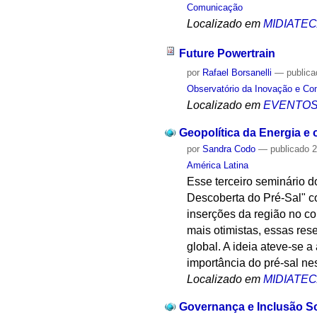
Comunicação
Localizado em
MIDIATE
Future Powertrain
por
Rafael Borsanelli
—
public
Observatório da Inovação e Co
Localizado em
EVENTO
Geopolítica da Energia e 
por
Sandra Codo
—
publicado
2
América Latina
Esse terceiro seminário d
Descoberta do Pré-Sal" co
inserções da região no co
mais otimistas, essas res
global. A ideia ateve-se 
importância do pré-sal ne
Localizado em
MIDIATE
Governança e Inclusão So