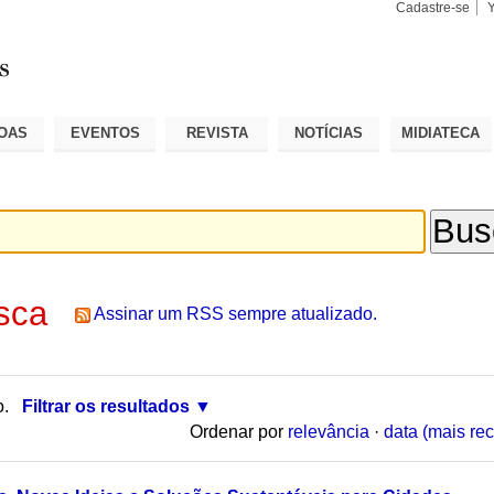
Cadastre-se
Busca
Busca
Avançad
OAS
EVENTOS
REVISTA
NOTÍCIAS
MIDIATECA
sca
Assinar um RSS sempre atualizado.
o.
Filtrar os resultados
Ordenar por
relevância
·
data (mais rec