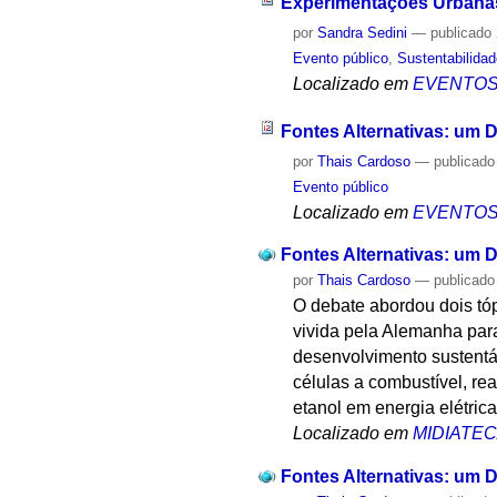
Experimentações Urbanas
por
Sandra Sedini
—
publicado
Evento público
,
Sustentabilida
Localizado em
EVENTO
Fontes Alternativas: um 
por
Thais Cardoso
—
publicado
Evento público
Localizado em
EVENTO
Fontes Alternativas: um 
por
Thais Cardoso
—
publicado
O debate abordou dois tóp
vivida pela Alemanha para
desenvolvimento sustentá
células a combustível, re
etanol em energia elétrica
Localizado em
MIDIATE
Fontes Alternativas: um 