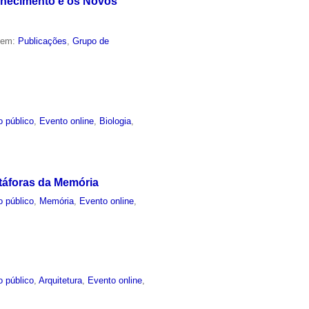
nhecimento e os Novos
o em:
Publicações
,
Grupo de
o público
,
Evento online
,
Biologia
,
táforas da Memória
o público
,
Memória
,
Evento online
,
o público
,
Arquitetura
,
Evento online
,