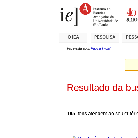
Ir
Ferramentas
Seções
para
Pessoais
o
conteúdo.
|
Ir
para
a
O IEA
PESQUISA
PESS
navegação
Você está aqui:
Página Inicial
Resultado da bu
185
itens atendem ao seu critéri