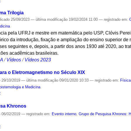
S
ma Trilogia
licado
25/09/2023
—
última modificação
19/02/2024 11:00
— registrado em:
dicina
ência pela UFRJ e mestre em matemática pelo USP, Clóvis Perei
ico da introdução, fixação e ampliação do ensino superior de 
ases seguintes e, depois, a partir dos anos 1930 até 2020, ao tr
ições acadêmicas brasileiras.
CA
/
Vídeos
/
Vídeos 2023
ra o Eletromagnetismo no Século XIX
o
29/10/2019
—
última modificação
09/01/2020 10:33
— registrado em:
Física
Epistemologia e Medicina
S
isa Khronos
o
06/02/2019
— registrado em:
Evento interno
,
Grupo de Pesquisa Khronos: Hi
S