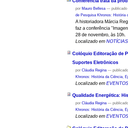
Conferência trata da pro
por
Mauro Bellesa
—
publicado
de Pesquisa Khronos: História 
A historiadora Márcia Re
faz a conferência "Image
28 de novembro, às 10h.
Localizado em
NOTÍCIA
Colóquio Editoração de 
Suportes Eletrônicos
por
Cláudia Regina
—
publicad
Khronos: História da Ciência, 
Localizado em
EVENTO
Qualidade Energética: His
por
Cláudia Regina
—
publicad
Khronos: História da Ciência, 
Localizado em
EVENTO