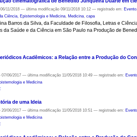
dução cinematográfica de Benedito Junqueira Duarte em ci
06/11/2018
—
última modificação
09/11/2018 10:12
— registrado em:
Evento
da Ciência, Epistemologia e Medicina
,
Medicina
,
capa
gina Barros da Silva, da Faculdade de Filosofia, Letras e Ciê
ns da Saúde e da Ciência em São Paulo na Produção de Benedi
S
Periódicos Acadêmicos: a Relação entre a Produção do Co
o
07/06/2017
—
última modificação
11/05/2018 10:49
— registrado em:
Evento
Epistemologia e Medicina
S
tória de uma Ideia
o
20/06/2017
—
última modificação
11/05/2018 10:51
— registrado em:
Evento
Epistemologia e Medicina
S