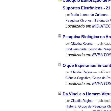
Colóquio Editoração de 
Suportes Eletrônicos - 2
por
Maria Leonor de Calasans
Pesquisa Khronos: História da 
Localizado em
MIDIATE
Pesquisa Biológica na Ant
por
Cláudia Regina
—
publicad
Biodiversidade
,
Grupo de Pesqu
Localizado em
EVENTO
O que Esperamos Encontr
por
Cláudia Regina
—
publicad
Ciência Cognitiva
,
Grupo de Pes
Localizado em
EVENTO
Da Vinci e o Homem Vitru
por
Cláudia Regina
—
publicad
História
,
Grupo de Pesquisa Khr