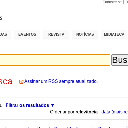
Cadastre-se
Busca
Busca
Avançad
OAS
EVENTOS
REVISTA
NOTÍCIAS
MIDIATECA
sca
Assinar um RSS sempre atualizado.
o.
Filtrar os resultados
Ordenar por
relevância
·
data (mais re