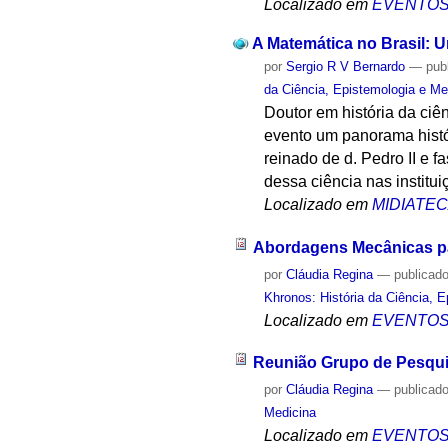
Localizado em
EVENTO
A Matemática no Brasil: U
por
Sergio R V Bernardo
—
pub
da Ciência, Epistemologia e Me
Doutor em história da ci
evento um panorama histór
reinado de d. Pedro II e f
dessa ciência nas institu
Localizado em
MIDIATE
Abordagens Mecânicas pa
por
Cláudia Regina
—
publicad
Khronos: História da Ciência, 
Localizado em
EVENTO
Reunião Grupo de Pesqu
por
Cláudia Regina
—
publicad
Medicina
Localizado em
EVENTO