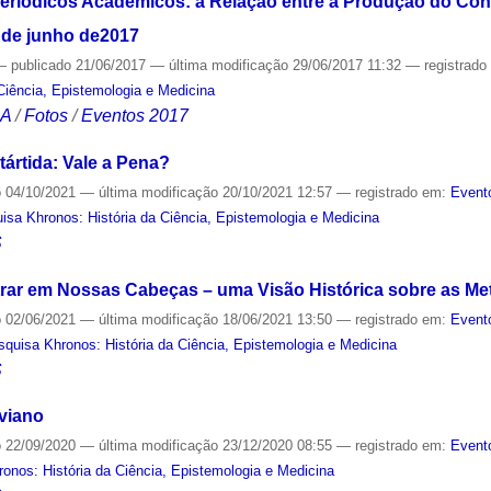
Periódicos Acadêmicos: a Relação entre a Produção do Co
1 de junho de2017
—
publicado
21/06/2017
—
última modificação
29/06/2017 11:32
— registrad
Ciência, Epistemologia e Medicina
CA
/
Fotos
/
Eventos 2017
ártida: Vale a Pena?
o
04/10/2021
—
última modificação
20/10/2021 12:57
— registrado em:
Event
isa Khronos: História da Ciência, Epistemologia e Medicina
S
ar em Nossas Cabeças – uma Visão Histórica sobre as Me
o
02/06/2021
—
última modificação
18/06/2021 13:50
— registrado em:
Event
quisa Khronos: História da Ciência, Epistemologia e Medicina
S
viano
o
22/09/2020
—
última modificação
23/12/2020 08:55
— registrado em:
Event
onos: História da Ciência, Epistemologia e Medicina