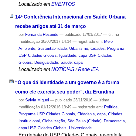
Localizado em
EVENTOS
14ª Conferência Internacional em Saúde Urbana
recebe artigos até 31 de março
por
Fernanda Rezende
—
publicado
17/01/2017
—
última
modificação
30/03/2017 14:14
— registrado em:
Meio
Ambiente
,
Sustentabilidade
,
Urbanismo
,
Cidades
,
Programa
USP Cidades Globais
,
Igualdade
,
capa USP Cidades
Globais
,
Desigualdade
,
Saúde
,
capa
Localizado em
NOTÍCIAS
/
Rede IEA
“O que dá identidade a um governo é a forma
como ele exercita seu poder”, diz Erundina
por
Sylvia Miguel
—
publicado
23/11/2016
—
última
modificação
01/12/2016 13:49
— registrado em:
Política
,
Programa USP Cidades Globais
,
Cidadania
,
capa
,
Cidades
,
Institucional
,
Globalização
,
São Paulo (Cidade)
,
Democracia
,
capa USP Cidades Globais
,
Universidade
Em debate do USP Cidades Globais, ex-prefeita