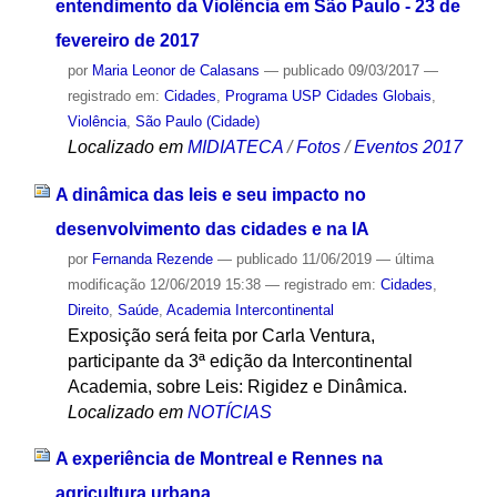
entendimento da Violência em São Paulo - 23 de
fevereiro de 2017
por
Maria Leonor de Calasans
—
publicado
09/03/2017
—
registrado em:
Cidades
,
Programa USP Cidades Globais
,
Violência
,
São Paulo (Cidade)
Localizado em
MIDIATECA
/
Fotos
/
Eventos 2017
A dinâmica das leis e seu impacto no
desenvolvimento das cidades e na IA
por
Fernanda Rezende
—
publicado
11/06/2019
—
última
modificação
12/06/2019 15:38
— registrado em:
Cidades
,
Direito
,
Saúde
,
Academia Intercontinental
Exposição será feita por Carla Ventura,
participante da 3ª edição da Intercontinental
Academia, sobre Leis: Rigidez e Dinâmica.
Localizado em
NOTÍCIAS
A experiência de Montreal e Rennes na
agricultura urbana