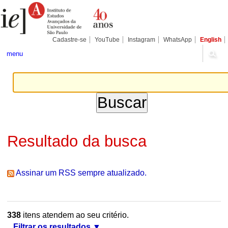
Ir
Ferramentas
Seções
para
Pessoais
o
conteúdo.
|
Cadastre-se
YouTube
Instagram
WhatsApp
English
Ir
para
menu
a
navegação
Resultado da busca
Assinar um RSS sempre atualizado.
338
itens atendem ao seu critério.
Filtrar os resultados