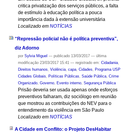
critica privatização dos serviços públicos, a falta
de estímulo à educação política a pouca
importância dada à extensão universitária
Localizado em
NOTÍCIAS
“Repressão policial não é política preventiva”,
diz Adorno
por
Sylvia Miguel
—
publicado
13/03/2017
—
última
modificação
23/03/2017 15:41
— registrado em:
Cidadania
,
Direitos humanos
,
Violência
,
capa
,
Cidades
,
Programa USP
Cidades Globais
,
Políticas Públicas
,
Saúde Pública
,
Crime
Organizado
,
Governo
,
Evento interno
,
Segurança Pública
Prisão deveria ser usada apenas onde esforços
preventivos falharam, diz sociólogo em reunião
que mostrou as contribuições do NEV para o
entendimento da violência em São Paulo
Localizado em
NOTÍCIAS
A Cidade em Conflito: o Projeto DesHabitar