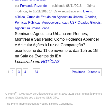
por
Fernanda Rezende
—
publicado
08/11/2016
—
última
modificação
10/11/2016 14:55
— registrado em:
Evento
público
,
Grupo de Estudo em Agricultura Urbana
,
Cidades
,
Políticas Públicas
,
Agroecologia
,
capa USP Cidades Globais
,
Agricultura urbana
,
capa
Seminário Agricultura Urbana em Rennes,
Montreal e São Paulo: Como Podemos Aprender
e Articular Ações à Luz da Comparação?
acontece no dia 11 de novembro, das 15h às 18h,
na Sala de Eventos do IEA
Localizado em
NOTÍCIAS
1
2
3
4
…
34
Próximos 10 itens »
®
O
Plone
- CMS/WCM de Código Aberto
tem
©
2000-2026 pela
Fundação Plone
e
amigos. Distribuído sob a
Licença GNU GPL
.
This Plone Theme brought to you by
Simples Consultoria
.