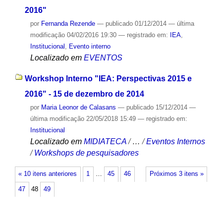
2016"
por
Fernanda Rezende
—
publicado
01/12/2014
—
última
modificação
04/02/2016 19:30
— registrado em:
IEA
,
Institucional
,
Evento interno
Localizado em
EVENTOS
Workshop Interno "IEA: Perspectivas 2015 e
2016" - 15 de dezembro de 2014
por
Maria Leonor de Calasans
—
publicado
15/12/2014
—
última modificação
22/05/2018 15:49
— registrado em:
Institucional
Localizado em
MIDIATECA
/
…
/
Eventos Internos
/
Workshops de pesquisadores
« 10 itens anteriores
1
…
45
46
Próximos 3 itens »
47
48
49