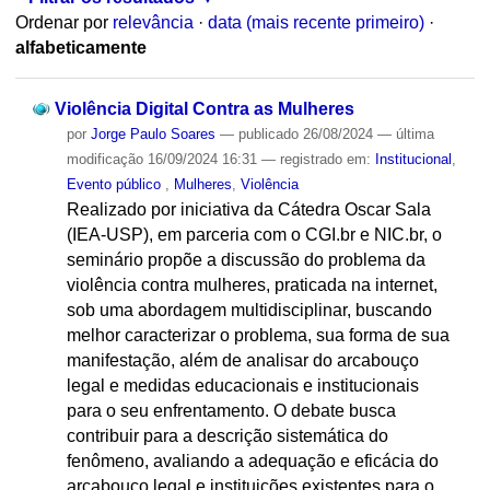
Ordenar por
relevância
·
data (mais recente primeiro)
·
alfabeticamente
Violência Digital Contra as Mulheres
por
Jorge Paulo Soares
—
publicado
26/08/2024
—
última
modificação
16/09/2024 16:31
— registrado em:
Institucional
,
Evento público
,
Mulheres
,
Violência
Realizado por iniciativa da Cátedra Oscar Sala
(IEA-USP), em parceria com o CGI.br e NIC.br, o
seminário propõe a discussão do problema da
violência contra mulheres, praticada na internet,
sob uma abordagem multidisciplinar, buscando
melhor caracterizar o problema, sua forma de sua
manifestação, além de analisar do arcabouço
legal e medidas educacionais e institucionais
para o seu enfrentamento. O debate busca
contribuir para a descrição sistemática do
fenômeno, avaliando a adequação e eficácia do
arcabouço legal e instituições existentes para o