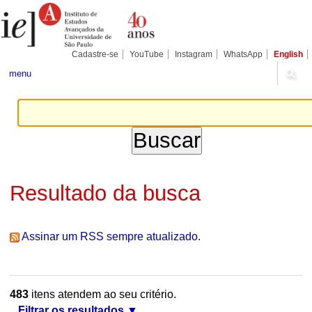
Ir
Ferramentas
Seções
para
Pessoais
o
conteúdo.
|
Cadastre-se
YouTube
Instagram
WhatsApp
English
Ir
para
menu
a
navegação
Resultado da busca
Assinar um RSS sempre atualizado.
483
itens atendem ao seu critério.
Filtrar os resultados