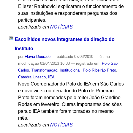
Eliezer Rabinovici explicaram o funcionamento de
suas instituições e responderam perguntas dos
participantes.
Localizado em
NOTÍCIAS
Escolhidos novos integrantes da direção do
Instituto
por
Flávia Dourado
—
publicado
07/03/2010
—
última
modificação
01/04/2013 16:38
— registrado em:
Polo São
Carlos
,
Transformação
,
Institucional
,
Polo Ribeirão Preto
,
Cátedra Unesco
,
IEA
Novo Coordenador do Polo do IEA em São Carlos
e novo vice-coordenador do Polo de Ribeirão
Preto foram nomeados pelo reitor João Grandino
Rodas em fevereiro. Outras importantes decisões
para o IEA também foram tomadas no mesmo
mês.
Localizado em
NOTÍCIAS