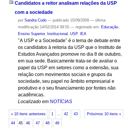
Candidatos a reitor analisam relações da USP
com a sociedade
por
Sandra Codo
—
publicado
15/09/2009
—
última
modificação
14/02/2014 09:55
— registrado em:
Educação
,
Ensino Superior
,
Institucional
,
USP
,
IEA
"A USP e a Sociedade" é o tema de debate entre
os candidatos à reitoria da USP que o Instituto de
Estudos Avançados promove no dia 8 de outubro,
em sua sede. Basicamente trata-se de avaliar o
papel da USP em setores como a extensão, sua
relação com movimentos sociais e grupos da
sociedade, seu papel no âmbito empresarial e
produtivo e o seu financiamento por fontes não
acadêmicas.
Localizado em
NOTÍCIAS
« 10 itens anteriores
1
…
42
43
Próximos 10 itens »
44
45
46
47
48
49