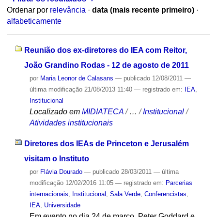
Ordenar por
relevância
·
data (mais recente primeiro)
·
alfabeticamente
Reunião dos ex-diretores do IEA com Reitor,
João Grandino Rodas - 12 de agosto de 2011
por
Maria Leonor de Calasans
—
publicado
12/08/2011
—
última modificação
21/08/2013 11:40
— registrado em:
IEA
,
Institucional
Localizado em
MIDIATECA
/
…
/
Institucional
/
Atividades institucionais
Diretores dos IEAs de Princeton e Jerusalém
visitam o Instituto
por
Flávia Dourado
—
publicado
28/03/2011
—
última
modificação
12/02/2016 11:05
— registrado em:
Parcerias
internacionais
,
Institucional
,
Sala Verde
,
Conferencistas
,
IEA
,
Universidade
Em evento no dia 24 de março, Peter Goddard e