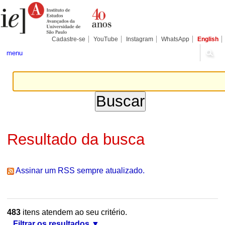
Ir
Ferramentas
Seções
para
Pessoais
o
conteúdo.
|
Cadastre-se
YouTube
Instagram
WhatsApp
English
Ir
para
menu
a
navegação
Resultado da busca
Assinar um RSS sempre atualizado.
483
itens atendem ao seu critério.
Filtrar os resultados