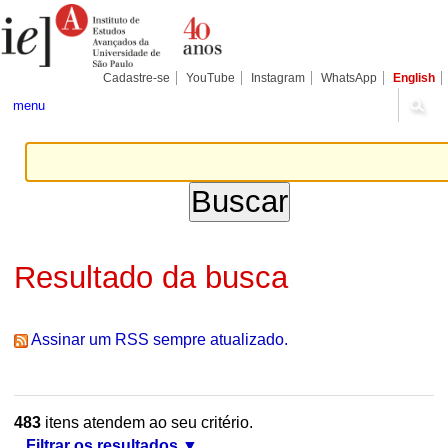
Ir
Ferramentas
Seções
para
Pessoais
o
conteúdo.
|
Cadastre-se
YouTube
Instagram
WhatsApp
English
Ir
para
menu
a
navegação
Resultado da busca
Assinar um RSS sempre atualizado.
483
itens atendem ao seu critério.
Filtrar os resultados