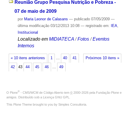
Reunião Grupo Pesquisa Nutrição e Pobreza -
07 de maio de 2009
por
Maria Leonor de Calasans
—
publicado
07/05/2009
—
última modificação
03/12/2013 10:08
— registrado em:
IEA
,
Institucional
Localizado em
MIDIATECA
/
Fotos
/
Eventos
Internos
« 10 itens anteriores
1
…
40
41
Próximos 10 itens »
42
43
44
45
46
…
49
®
O
Plone
- CMS/WCM de Código Aberto
tem
©
2000-2026 pela
Fundação Plone
e
amigos. Distribuído sob a
Licença GNU GPL
.
This Plone Theme brought to you by
Simples Consultoria
.