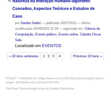
Natureza da Interação Humano-algoritmo:
Conceitos, Aspectos Teóricos e Estudos de
Caso
por
Sandra Sedini
—
publicado
26/07/2022
—
última
modificação
26/08/2022 11:28
— registrado em:
Ciência da
Computação
,
Evento público
,
Evento online
,
Cátedra Oscar
Sala
Localizado em
EVENTOS
« 10 itens anteriores
1
2
3
4
Próximos 10 itens »
®
O
Plone
- CMS/WCM de Código Aberto
tem
©
2000-2026 pela
Fundação Plone
e
amigos. Distribuído sob a
Licença GNU GPL
.
This Plone Theme brought to you by
Simples Consultoria
.