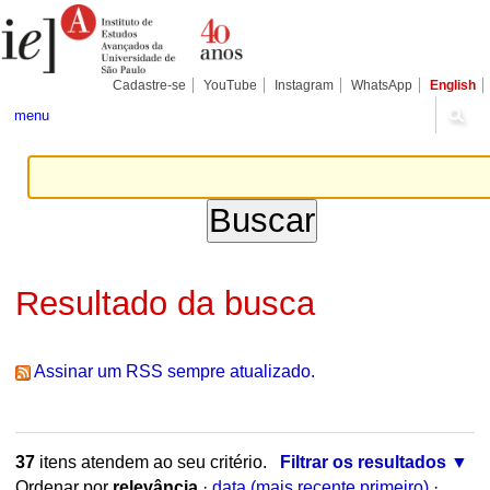
Ir
Ferramentas
Seções
para
Pessoais
o
conteúdo.
|
Cadastre-se
YouTube
Instagram
WhatsApp
English
Ir
para
menu
a
navegação
Resultado da busca
Assinar um RSS sempre atualizado.
37
itens atendem ao seu critério.
Filtrar os resultados
Ordenar por
relevância
·
data (mais recente primeiro)
·