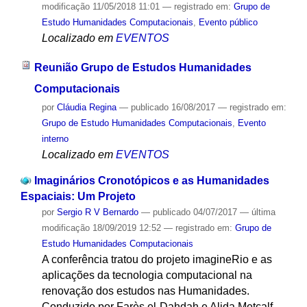
modificação
11/05/2018 11:01
— registrado em:
Grupo de
Estudo Humanidades Computacionais
,
Evento público
Localizado em
EVENTOS
Reunião Grupo de Estudos Humanidades
Computacionais
por
Cláudia Regina
—
publicado
16/08/2017
— registrado em:
Grupo de Estudo Humanidades Computacionais
,
Evento
interno
Localizado em
EVENTOS
Imaginários Cronotópicos e as Humanidades
Espaciais: Um Projeto
por
Sergio R V Bernardo
—
publicado
04/07/2017
—
última
modificação
18/09/2019 12:52
— registrado em:
Grupo de
Estudo Humanidades Computacionais
A conferência tratou do projeto imagineRio e as
aplicações da tecnologia computacional na
renovação dos estudos nas Humanidades.
Conduzido por Farès el-Dahdah e Alida Metcalf,