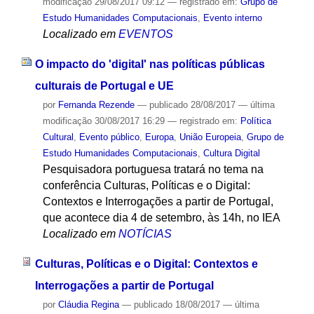
modificação
29/08/2017 09:12
— registrado em:
Grupo de
Estudo Humanidades Computacionais
,
Evento interno
Localizado em
EVENTOS
O impacto do 'digital' nas políticas públicas
culturais de Portugal e UE
por
Fernanda Rezende
—
publicado
28/08/2017
—
última
modificação
30/08/2017 16:29
— registrado em:
Política
Cultural
,
Evento público
,
Europa
,
União Europeia
,
Grupo de
Estudo Humanidades Computacionais
,
Cultura Digital
Pesquisadora portuguesa tratará no tema na
conferência Culturas, Políticas e o Digital:
Contextos e Interrogações a partir de Portugal,
que acontece dia 4 de setembro, às 14h, no IEA
Localizado em
NOTÍCIAS
Culturas, Políticas e o Digital: Contextos e
Interrogações a partir de Portugal
por
Cláudia Regina
—
publicado
18/08/2017
—
última