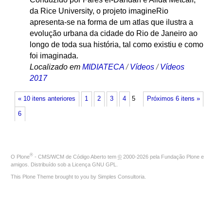
da Rice University, o projeto imagineRio
apresenta-se na forma de um atlas que ilustra a
evolução urbana da cidade do Rio de Janeiro ao
longo de toda sua história, tal como existiu e como
foi imaginada.
Localizado em
MIDIATECA
/
Vídeos
/
Vídeos
2017
« 10 itens anteriores
1
2
3
4
5
Próximos 6 itens »
6
®
O
Plone
- CMS/WCM de Código Aberto
tem
©
2000-2026 pela
Fundação Plone
e
amigos. Distribuído sob a
Licença GNU GPL
.
This Plone Theme brought to you by
Simples Consultoria
.