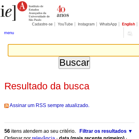
Ir
Ferramentas
Seções
para
Pessoais
o
conteúdo.
|
Cadastre-se
YouTube
Instagram
WhatsApp
English
Ir
para
menu
a
navegação
Resultado da busca
Assinar um RSS sempre atualizado.
56
itens atendem ao seu critério.
Filtrar os resultados
Ordenar por
relevância
·
data (mais recente primeiro)
·