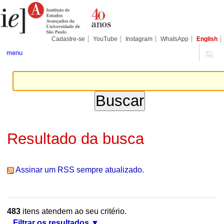
Ir
Ferramentas
Seções
para
Pessoais
o
conteúdo.
|
Cadastre-se
YouTube
Instagram
WhatsApp
English
Ir
para
menu
a
navegação
Resultado da busca
Assinar um RSS sempre atualizado.
483
itens atendem ao seu critério.
Filtrar os resultados