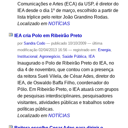
Comunicações e Artes (ECA) da USP, é diretor do
IEA desde o dia 1º de março, escolhido a partir de
lista tríplice pelo reitor João Grandino Rodas.
Localizado em
NOTÍCIAS
IEA cria Polo em Ribeirão Preto
por
Sandra Codo
—
publicado
10/10/2009
—
última
modificação
02/04/2013 16:56
— registrado em:
Energia
,
Institucional
,
Agronegócio
,
Saúde Pública
,
IEA
Inaugurado o Polo de Ribeirão Preto do IEA, no
dia 4 de novembro, que contou com a presença
da reitora Sueli Vilela, de César Ades, diretor do
IEA, de Oswaldo Baffa Filho, coordenador do
Pólo. Em Ribeirão Preto, o IEA atuará com grupos
de pesquisas interdisciplinares, pesquisadores
visitantes, atividades públicas e trabalhos sobre
políticas públicas.
Localizado em
NOTÍCIAS
Reitora escolhe Cesar Ades para dirigir o