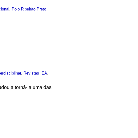
cional
,
Polo Ribeirão Preto
terdisciplinar
,
Revistas IEA
,
ajudou a torná-la uma das