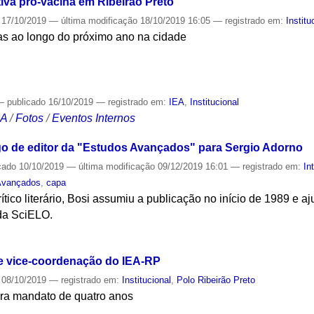
ativa pró-vacina em Ribeirão Preto
17/10/2019
—
última modificação
18/10/2019 16:05
— registrado em:
Institu
s ao longo do próximo ano na cidade
S
—
publicado
16/10/2019
— registrado em:
IEA
,
Institucional
CA
/
Fotos
/
Eventos Internos
go de editor da "Estudos Avançados" para Sergio Adorno
cado
10/10/2019
—
última modificação
09/12/2019 16:01
— registrado em:
In
Avançados
,
capa
crítico literário, Bosi assumiu a publicação no início de 1989 e 
da SciELO.
S
 vice-coordenação do IEA-RP
08/10/2019
— registrado em:
Institucional
,
Polo Ribeirão Preto
para mandato de quatro anos
S