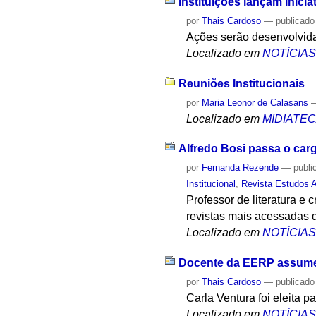
Instituições lançam inici
por
Thais Cardoso
—
publicado
Ações serão desenvolvida
Localizado em
NOTÍCIA
Reuniões Institucionais
por
Maria Leonor de Calasans
Localizado em
MIDIATE
Alfredo Bosi passa o car
por
Fernanda Rezende
—
publi
Institucional
,
Revista Estudos 
Professor de literatura e 
revistas mais acessadas 
Localizado em
NOTÍCIA
Docente da EERP assume
por
Thais Cardoso
—
publicado
Carla Ventura foi eleita 
Localizado em
NOTÍCIA