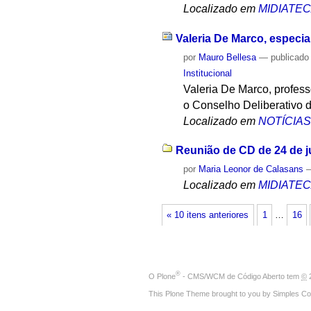
Localizado em
MIDIATE
Valeria De Marco, especia
por
Mauro Bellesa
—
publicado
Institucional
Valeria De Marco, profess
o Conselho Deliberativo 
Localizado em
NOTÍCIA
Reunião de CD de 24 de 
por
Maria Leonor de Calasans
Localizado em
MIDIATE
« 10 itens anteriores
1
…
16
®
O
Plone
- CMS/WCM de Código Aberto
tem
©
2
This Plone Theme brought to you by
Simples Co