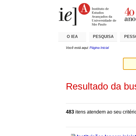
Ir
Ferramentas
Seções
para
Pessoais
o
conteúdo.
|
Ir
para
a
O IEA
PESQUISA
PESS
navegação
Você está aqui:
Página Inicial
Resultado da bu
483
itens atendem ao seu critéri