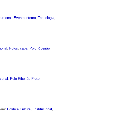
itucional
,
Evento interno
,
Tecnologia
,
cional
,
Polos
,
capa
,
Polo Ribeirão
cional
,
Polo Ribeirão Preto
o em:
Política Cultural
,
Institucional
,