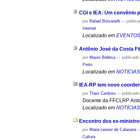
CGI e IEA: Um convênio 
por
Rafael Borsanelli
—
public
Internet
Localizado em
EVENTO
Antônio José da Costa Fi
por
Mauro Bellesa
—
publicado
Preto
Localizado em
NOTÍCIA
IEA-RP tem novo coorde
por
Thais Cardoso
—
publicado
Docente da FFCLRP Antoni
Localizado em
NOTÍCIA
Encontro dos ex-ministros
por
Maria Leonor de Calasans
Cultura