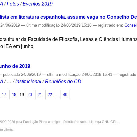
CA
/
Fotos
/
Eventos 2019
lista em literatura espanhola, assume vaga no Conselho De
24/06/2019
—
última modificação
24/06/2019 15:18
— registrado em:
Consel
ora titular da Faculdade de Filosofia, Letras e Ciências Human
do IEA em junho.
S
junho de 2019
—
publicado
24/06/2019
—
última modificação
24/06/2019 16:41
— registrad
CA
/
…
/
Institucional
/
Reuniões do CD
17
18
19
20
21
22
…
49
000-2026 pela
Fundação Plone
e amigos. Distribuído sob a
Licença GNU GPL
.
nsultoria
.