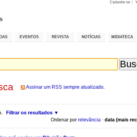
Cadastre-se
Busca
Busca
Avançad
OAS
EVENTOS
REVISTA
NOTÍCIAS
MIDIATECA
sca
Assinar um RSS sempre atualizado.
o.
Filtrar os resultados
Ordenar por
relevância
·
data (mais rec