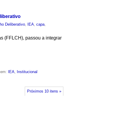
liberativo
ho Deliberativo
,
IEA
,
capa
,
as (FFLCH), passou a integrar
o em:
IEA
,
Institucional
Próximos 10 itens »