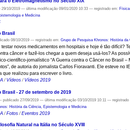
ra o Eletromagnetismo no Século XIX
o
29/10/2019
—
última modificação
09/01/2020 10:33
— registrado em:
Física
Epistemologia e Medicina
S
 Brasil
licado
08/10/2019
— registrado em:
Grupo de Pesquisa Khronos: História da 
il testar novos medicamentos em hospitais e hoje é tão difícil?
contra câncer e fazê-los chegar a quem deseja usá-los? As poss
rico-científico-jornalístico “A Guerra contra o Câncer no Brasil
s”, de autoria do jornalista Carlos Fioravanti. Ele esteve no I
 que realizou para escrever o livro.
CA
/
Vídeos
/
Vídeos 2019
 Brasil - 27 de setembro de 2019
—
publicado
27/09/2019
—
última modificação
03/10/2019 10:11
— registrad
nos: História da Ciência, Epistemologia e Medicina
CA
/
Fotos
/
Eventos 2019
losofia Natural na Itália no Século XVIII