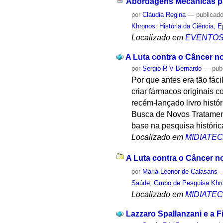
Abordagens Mecânicas pa
por
Cláudia Regina
—
publicad
Khronos: História da Ciência, 
Localizado em
EVENTO
A Luta contra o Câncer no
por
Sergio R V Bernardo
—
pub
Por que antes era tão fác
criar fármacos originais 
recém-lançado livro histó
Busca de Novos Tratamento
base na pesquisa histórica
Localizado em
MIDIATE
A Luta contra o Câncer no
por
Maria Leonor de Calasans
Saúde
,
Grupo de Pesquisa Khro
Localizado em
MIDIATE
Lazzaro Spallanzani e a Fi