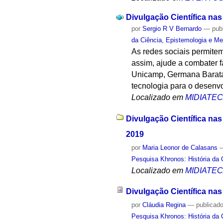
Divulgação Científica nas
por
Sergio R V Bernardo
—
pub
da Ciência, Epistemologia e Me
As redes sociais permite
assim, ajude a combater 
Unicamp, Germana Barata 
tecnologia para o desenvo
Localizado em
MIDIATE
Divulgação Científica nas
2019
por
Maria Leonor de Calasans
Pesquisa Khronos: História da 
Localizado em
MIDIATE
Divulgação Científica nas
por
Cláudia Regina
—
publicad
Pesquisa Khronos: História da 