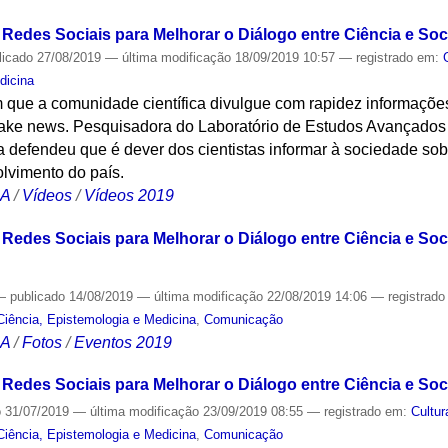
 Redes Sociais para Melhorar o Diálogo entre Ciência e So
licado
27/08/2019
—
última modificação
18/09/2019 10:57
— registrado em:
dicina
m que a comunidade científica divulgue com rapidez informaçõe
fake news. Pesquisadora do Laboratório de Estudos Avançados 
defendeu que é dever dos cientistas informar à sociedade sobr
lvimento do país.
CA
/
Vídeos
/
Vídeos 2019
 Redes Sociais para Melhorar o Diálogo entre Ciência e Soc
—
publicado
14/08/2019
—
última modificação
22/08/2019 14:06
— registrad
Ciência, Epistemologia e Medicina
,
Comunicação
CA
/
Fotos
/
Eventos 2019
 Redes Sociais para Melhorar o Diálogo entre Ciência e So
o
31/07/2019
—
última modificação
23/09/2019 08:55
— registrado em:
Cultur
Ciência, Epistemologia e Medicina
,
Comunicação