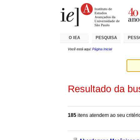
Ir
Ferramentas
Seções
para
Pessoais
o
conteúdo.
|
Ir
para
a
O IEA
PESQUISA
PESS
navegação
Você está aqui:
Página Inicial
Resultado da bu
185
itens atendem ao seu critéri