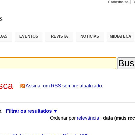
Cadastre-se
Busca
Busca
Avançad
OAS
EVENTOS
REVISTA
NOTÍCIAS
MIDIATECA
sca
Assinar um RSS sempre atualizado.
o.
Filtrar os resultados
Ordenar por
relevância
·
data (mais rec