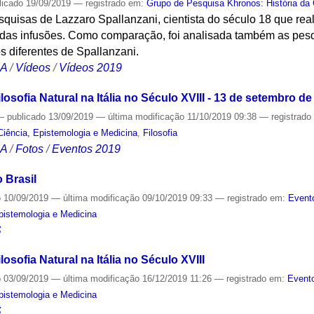
licado
19/09/2019
— registrado em:
Grupo de Pesquisa Khronos: História da 
squisas de Lazzaro Spallanzani, cientista do século 18 que rea
” das infusões. Como comparação, foi analisada também as pe
s diferentes de Spallanzani.
CA
/
Vídeos
/
Vídeos 2019
losofia Natural na Itália no Século XVIII - 13 de setembro de
—
publicado
13/09/2019
—
última modificação
11/10/2019 09:38
— registrad
Ciência, Epistemologia e Medicina
,
Filosofia
CA
/
Fotos
/
Eventos 2019
 Brasil
o
10/09/2019
—
última modificação
09/10/2019 09:33
— registrado em:
Event
Epistemologia e Medicina
S
losofia Natural na Itália no Século XVIII
o
03/09/2019
—
última modificação
16/12/2019 11:26
— registrado em:
Evento
Epistemologia e Medicina
S