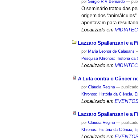
por
Sergio R V Bernardo
—
pub
O seminário tratou das pe
origem dos “animálculos
apontavam para resultado
Localizado em
MIDIATE
Lazzaro Spallanzani e a Fi
por
Maria Leonor de Calasans
Pesquisa Khronos: História da 
Localizado em
MIDIATE
A Luta contra o Câncer no
por
Cláudia Regina
—
publicad
Khronos: História da Ciência, 
Localizado em
EVENTO
Lazzaro Spallanzani e a Fi
por
Cláudia Regina
—
publicad
Khronos: História da Ciência, 
Localizado em
EVENTO