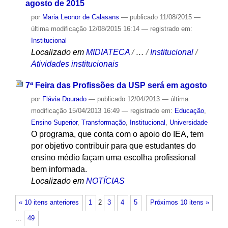
agosto de 2015
por
Maria Leonor de Calasans
—
publicado
11/08/2015
—
última modificação
12/08/2015 16:14
— registrado em:
Institucional
Localizado em
MIDIATECA
/
…
/
Institucional
/
Atividades institucionais
7ª Feira das Profissões da USP será em agosto
por
Flávia Dourado
—
publicado
12/04/2013
—
última
modificação
15/04/2013 16:49
— registrado em:
Educação
,
Ensino Superior
,
Transformação
,
Institucional
,
Universidade
O programa, que conta com o apoio do IEA, tem
por objetivo contribuir para que estudantes do
ensino médio façam uma escolha profissional
bem informada.
Localizado em
NOTÍCIAS
« 10 itens anteriores
1
2
3
4
5
Próximos 10 itens »
…
49