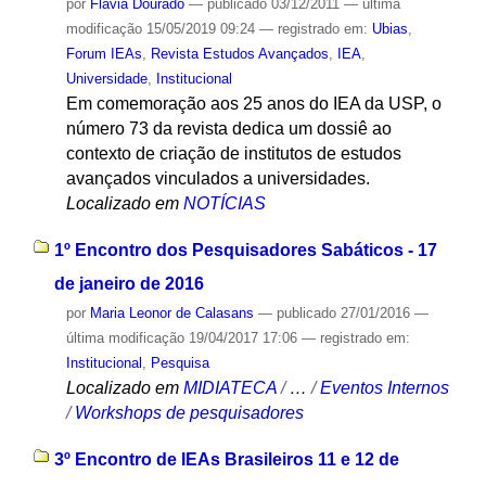
por
Flávia Dourado
—
publicado
03/12/2011
—
última
modificação
15/05/2019 09:24
— registrado em:
Ubias
,
Forum IEAs
,
Revista Estudos Avançados
,
IEA
,
Universidade
,
Institucional
Em comemoração aos 25 anos do IEA da USP, o
número 73 da revista dedica um dossiê ao
contexto de criação de institutos de estudos
avançados vinculados a universidades.
Localizado em
NOTÍCIAS
1º Encontro dos Pesquisadores Sabáticos - 17
de janeiro de 2016
por
Maria Leonor de Calasans
—
publicado
27/01/2016
—
última modificação
19/04/2017 17:06
— registrado em:
Institucional
,
Pesquisa
Localizado em
MIDIATECA
/
…
/
Eventos Internos
/
Workshops de pesquisadores
3º Encontro de IEAs Brasileiros 11 e 12 de