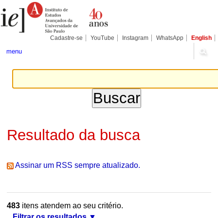
Ir
Ferramentas
Seções
para
Pessoais
o
conteúdo.
|
Cadastre-se
YouTube
Instagram
WhatsApp
English
Ir
para
menu
a
navegação
Resultado da busca
Assinar um RSS sempre atualizado.
483
itens atendem ao seu critério.
Filtrar os resultados