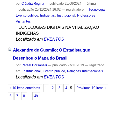
por
Cláudia Regina
—
publicado
29/08/2024
—
última
modificação
25/11/2024 16:02
— registrado em:
Tecnologia
,
Evento público
,
Indígenas
,
Institucional
,
Professores
Visitantes
TECNOLOGIAS DIGITAIS NA VITALIZAÇÃO
INDÍGENAS
Localizado em
EVENTOS
Alexandre de Gusmão: O Estadista que
Desenhou o Mapa do Brasil
por
Rafael Borsanelli
—
publicado
27/11/2019
— registrado
em:
Institucional
,
Evento público
,
Relações Internacionais
Localizado em
EVENTOS
« 10 itens anteriores
1
2
3
4
5
Próximos 10 itens »
6
7
8
…
49