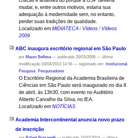
críticas e análises do porquê a USP deveria
mudar, e, entre outros motivos, estaria sua
adequação à modernidade sem, no entanto,
perder suas tradições de qualidade.
Localizado em
MIDIATECA
/
Vídeos
/
Vídeos
2009
ABC inaugura escritório regional em São Paulo
por
Mauro Bellesa
—
publicado
25/03/2008
—
última
modificação
03/04/2013 14:56
— registrado em:
Institucional
,
Pesquisa
,
Pesquisadores
O Escritório Regional da Academia Brasileira de
Ciências em São Paulo será inaugurado no dia 8
de abril, às 13h30, com evento no Auditório
Alberto Carvalho da Silva, no IEA.
Localizado em
NOTÍCIAS
Academia Intercontinental anuncia novo prazo
de inscrição
por
Rafael Borsanelli
—
publicado
15/07/2014
—
última