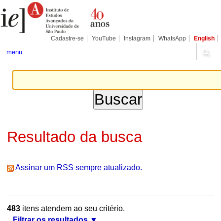
Ir
Ferramentas
Seções
para
Pessoais
o
conteúdo.
|
Cadastre-se
YouTube
Instagram
WhatsApp
English
Ir
para
menu
a
navegação
Resultado da busca
Assinar um RSS sempre atualizado.
483
itens atendem ao seu critério.
Filtrar os resultados