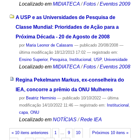
Localizado em
MIDIATECA
/
Fotos
/
Eventos 2009
A USP e as Universidades de Pesquisa de
Classe Mundial: Prioridades de Ação para a
Próxima Década - 20 de Agosto de 2008
por
Maria Leonor de Calasans
—
publicado
20/08/2008
—
última modificação
18/12/2013 17:02
— registrado em:
Ensino Superior
,
Pesquisa
,
Institucional
,
USP
,
Universidade
Localizado em
MIDIATECA
/
Fotos
/
Eventos 2008
Regina Pekelmann Markus, ex-conselheira do
IEA, concorre a prêmio da ONU Mulheres
por
Beatriz Herminio
—
publicado
10/10/2022
—
última
modificação
14/10/2022 11:46
— registrado em:
Institucional
,
capa
,
ONU
Localizado em
NOTÍCIAS
/
Rede IEA
« 10 itens anteriores
1
…
9
10
Próximos 10 itens »