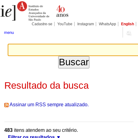
Ir
Ferramentas
Seções
para
Pessoais
o
conteúdo.
|
Cadastre-se
YouTube
Instagram
WhatsApp
English
Ir
para
menu
a
navegação
Resultado da busca
Assinar um RSS sempre atualizado.
483
itens atendem ao seu critério.
Filtrar os resultados