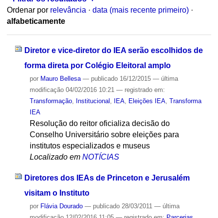
Ordenar por
relevância
·
data (mais recente primeiro)
·
alfabeticamente
Diretor e vice-diretor do IEA serão escolhidos de
forma direta por Colégio Eleitoral amplo
por
Mauro Bellesa
—
publicado
16/12/2015
—
última
modificação
04/02/2016 10:21
— registrado em:
Transformação
,
Institucional
,
IEA
,
Eleições IEA
,
Transforma
IEA
Resolução do reitor oficializa decisão do
Conselho Universitário sobre eleições para
institutos especializados e museus
Localizado em
NOTÍCIAS
Diretores dos IEAs de Princeton e Jerusalém
visitam o Instituto
por
Flávia Dourado
—
publicado
28/03/2011
—
última
modificação
12/02/2016 11:05
— registrado em:
Parcerias