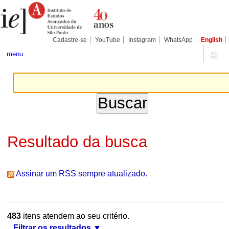
Ir
Ferramentas
Seções
para
Pessoais
o
conteúdo.
|
Cadastre-se
YouTube
Instagram
WhatsApp
English
Ir
para
menu
a
navegação
Resultado da busca
Assinar um RSS sempre atualizado.
483
itens atendem ao seu critério.
Filtrar os resultados