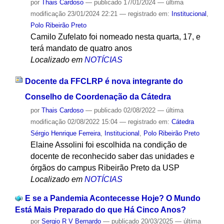
por
Thais Cardoso
—
publicado
17/01/2024
—
última
modificação
23/01/2024 22:21
— registrado em:
Institucional
,
Polo Ribeirão Preto
Camilo Zufelato foi nomeado nesta quarta, 17, e
terá mandato de quatro anos
Localizado em
NOTÍCIAS
Docente da FFCLRP é nova integrante do
Conselho de Coordenação da Cátedra
por
Thais Cardoso
—
publicado
02/08/2022
—
última
modificação
02/08/2022 15:04
— registrado em:
Cátedra
Sérgio Henrique Ferreira
,
Institucional
,
Polo Ribeirão Preto
Elaine Assolini foi escolhida na condição de
docente de reconhecido saber das unidades e
órgãos do campus Ribeirão Preto da USP
Localizado em
NOTÍCIAS
E se a Pandemia Acontecesse Hoje? O Mundo
Está Mais Preparado do que Há Cinco Anos?
por
Sergio R V Bernardo
—
publicado
20/03/2025
—
última